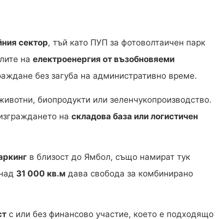
йния сектор
, тъй като ПУП за фотоволтаичен парк
елите на
електроенергия от възобновяеми
раждане без загуба на административно време.
 животни, биопродукти или зеленчукопроизводство.
 изграждането на
складова база или логистичен
аркинг
в близост до Ямбол, също намират тук
 над
31 000 кв.м
дава свобода за комбинирано
ст
с или без финансово участие, което е подходящо