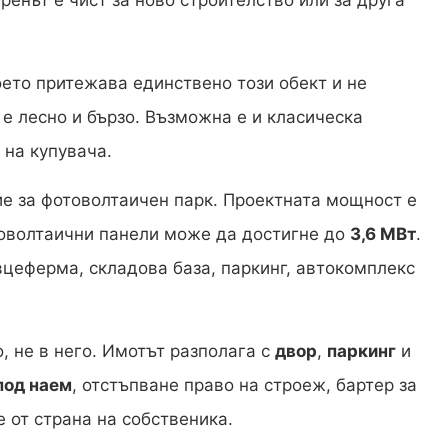
ренът е чист за ново строителство или за друга
оето притежава единствено този обект и не
е лесно и бързо. Възможна е и класическа
 на купувача.
е за фотоволтаичен парк. Проектната мощност е
отоволтаични панели може да достигне до
3,6 МВт
.
цеферма, складова база, паркинг, автокомплекс
, не в него. Имотът разполага с
двор
,
паркинг
и
под наем
, отстъпване право на строеж, бартер за
 от страна на собственика.