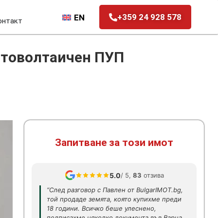
+359 24 928 578
EN
онтакт
отоволтаичен ПУП
Запитване за този имот
5.0
/ 5,
83
отзива
“След разговор с Павлен от BulgarIMOT.bg,
той продаде земята, която купихме преди
18 години. Всичко беше улеснено,
подписахме няколко документа във Варна.