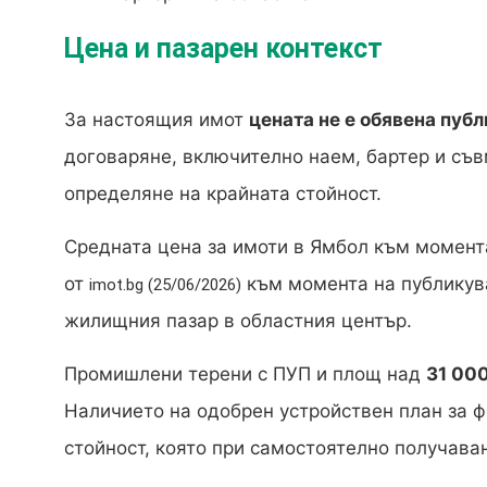
Цена и пазарен контекст
За настоящия имот
цената не е обявена пуб
договаряне, включително наем, бартер и съв
определяне на крайната стойност.
Средната цена за имоти в Ямбол към момент
от
към момента на публикува
imot.bg (25/06/2026)
жилищния пазар в областния център.
Промишлени терени с ПУП и площ над
31 000
Наличието на одобрен устройствен план за 
стойност, която при самостоятелно получаван