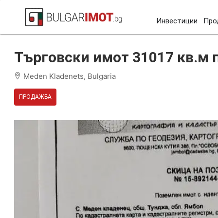
Инвестиции
Про
Начало
Меден-кладенец
Търговски имот 31017 кв.
Търговски имот 31017 кв.м
Meden Kladenets, Bulgaria
ПРОДАЖБА