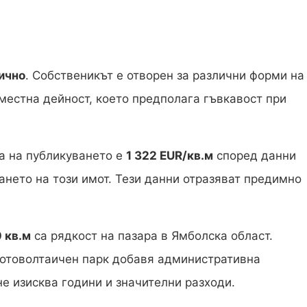
лично
. Собственикът е отворен за различни форми на
местна дейност, което предполага гъвкавост при
а на публикуването е
1 322 EUR/кв.м
според данни
нето на този имот. Тези данни отразяват предимно
 кв.м
са рядкост на пазара в Ямболска област.
фотоволтаичен парк добавя административна
е изисква години и значителни разходи.