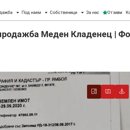
дажба
Под наем
Собственици
За нас
Отзиви
К
м продажба Меден Кладенец | Фотоволтаичен ПУП
 продажба Меден Кладенец | Ф