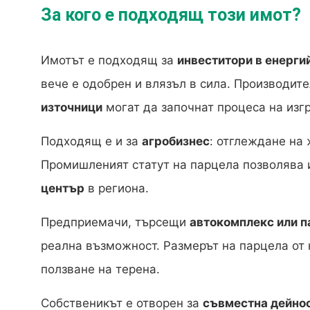
За кого е подходящ този имот?
Имотът е подходящ за
инвеститори в енерги
вече е одобрен и влязъл в сила. Производит
източници
могат да започнат процеса на изг
Подходящ е и за
агробизнес
: отглеждане на
Промишленият статут на парцела позволява
център
в региона.
Предприемачи, търсещи
автокомплекс или п
реална възможност. Размерът на парцела от
ползване на терена.
Собственикът е отворен за
съвместна дейно