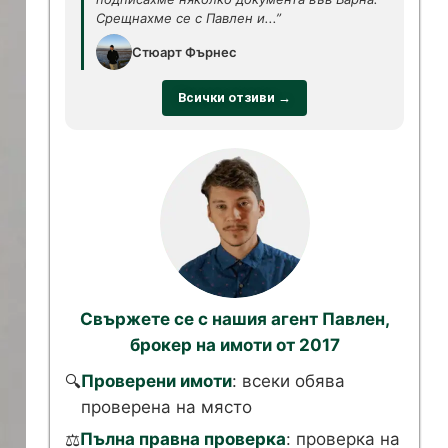
Срещнахме се с Павлен и...”
Стюарт Фърнес
Всички отзиви →
Свържете се с нашия агент Павлен,
брокер на имоти от 2017
Проверени имоти
: всеки обява
🔍
проверена на място
Пълна правна проверка
: проверка на
⚖️