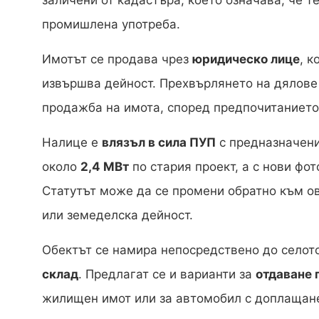
заличени от кадастъра, което означава, че те
промишлена употреба.
Имотът се продава чрез
юридическо лице
, к
извършва дейност. Прехвърлянето на дялове 
продажба на имота, според предпочитанието
Налице е
влязъл в сила ПУП
с предназначени
около
2,4 МВт
по стария проект, а с нови ф
Статутът може да се промени обратно към ов
или земеделска дейност.
Обектът се намира непосредствено до селото
склад
. Предлагат се и варианти за
отдаване 
жилищен имот или за автомобил с доплащане