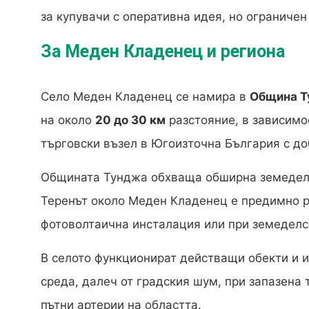
за купувачи с оперативна идея, но ограничен
За Меден Кладенец и региона
Село Меден Кладенец се намира в
Община Т
на около
20 до 30 км
разстояние, в зависимо
търговски възел в Югоизточна България с до
Общината Тунджа обхваща обширна земеделс
Теренът около Меден Кладенец е предимно р
фотоволтаична инсталация или при земеделс
В селото функционират действащи обекти и 
среда, далеч от градския шум, при запазена
пътни артерии на областта.