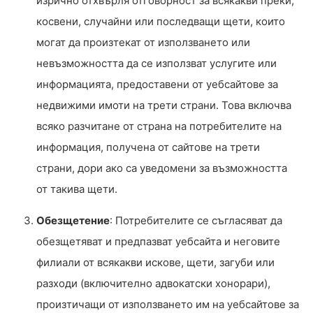
изрично отхвърля отговорност за всякакви преки,
косвени, случайни или последващи щети, които
могат да произтекат от използването или
невъзможността да се използват услугите или
информацията, предоставени от уебсайтове за
недвижими имоти на трети страни. Това включва
всяко разчитане от страна на потребителите на
информация, получена от сайтове на трети
страни, дори ако са уведомени за възможността
от такива щети.
Обезщетение
: Потребителите се съгласяват да
обезщетяват и предпазват уебсайта и неговите
филиали от всякакви искове, щети, загуби или
разходи (включително адвокатски хонорари),
произтичащи от използването им на уебсайтове за