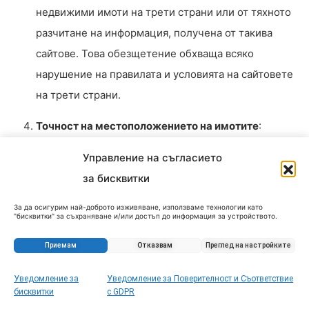
недвижими имоти на трети страни или от тяхното
разчитане на информация, получена от такива
сайтове. Това обезщетение обхваща всяко
нарушение на правилата и условията на сайтовете
на трети страни.
Точност на местоположението на имотите
:
Уебсайтът предоставя карти и информация за
Управление на съгласието
местоположението на имотите, изброени чрез
за бисквитки
партньорствата му с агенции за недвижими имоти.
Потребителите обаче трябва да знаят, че точните
За да осигурим най-доброто изживяване, използваме технологии като
"бисквитки" за съхраняване и/или достъп до информация за устройството.
Съгласието за тези технологии ще ни позволи да обработваме данни като
адреси и местоположения на картата на тези
поведение при сърфиране или уникални идентификатори на този сайт.
Несъгласието или оттеглянето на съгласието може да се отрази
Приемам
Отказвам
Преглед на настройките
имоти може да са умишлено приблизителни или
неблагоприятно на определени функции и характеристики.
леко променени. Тази практика има за цел да
Уведомление за
Уведомление за Поверителност и Съответствие
предотврати директен нежелан контакт със
бисквитки
с GDPR