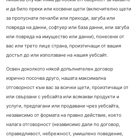
и да било преки или косвени щети (включително щети
за пропуснати печалби или приходи, загуба или
повреда на данни, софтуер или база данни, или загуба
или повреда на имущество или данни), понесени от
вас или трето лице страна, произтичащи от вашия
достъп до или използване на нашия уебсайт.
Освен доколкото някой допълнителен договор
изрично посочва друго, нашата максимална
отговорност към вас за всички щети, произтичащи от
или свързани с уебсайта или всякакви продукти и
услуги, предлагани или продавани чрез уебсайта,
независимо от формата на правно действие, което
налага отговорност (независимо дали по договор,
справедливост, небрежност, умишлено поведение,