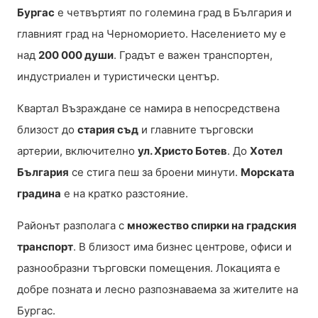
Бургас
е четвъртият по големина град в България и
главният град на Черноморието. Населението му е
над
200 000 души
. Градът е важен транспортен,
индустриален и туристически център.
Квартал Възраждане се намира в непосредствена
близост до
стария съд
и главните търговски
артерии, включително
ул. Христо Ботев
. До
Хотел
България
се стига пеш за броени минути.
Морската
градина
е на кратко разстояние.
Районът разполага с
множество спирки на градския
транспорт
. В близост има бизнес центрове, офиси и
разнообразни търговски помещения. Локацията е
добре позната и лесно разпознаваема за жителите на
Бургас.