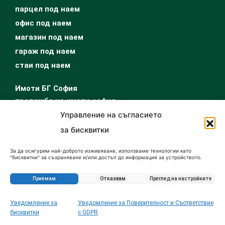
парцел под наем
офис под наем
магазин под наем
гараж под наем
стаи под наем
Имоти БГ София
продажба на имоти софия
продажба на апартаменти софия
Управление на съгласието
къщи за продажба софия
за бисквитки
продава парцел софия
офис за продажба софия
За да осигурим най-доброто изживяване, използваме технологии като
"бисквитки" за съхраняване и/или достъп до информация за устройството.
магазин за продажба софия
Съгласието за тези технологии ще ни позволи да обработваме данни като
поведение при сърфиране или уникални идентификатори на този сайт.
купувам гараж софия
Несъгласието или оттеглянето на съгласието може да се отрази
Приемам
Отказвам
Преглед на настройките
неблагоприятно на определени функции и характеристики.
…
Уведомление за
Уведомление за Поверителност и Съответствие
Запитване за този имот
имоти под наем софия
бисквитки
с GDPR
апартаменти под наем софия