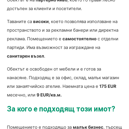
достъпен за клиенти и посетители.
Таваните са
високи
, което позволява използване на
пространството и за рекламни банери или директна
реклама. Помещението е
самостоятелно
с отделни
партиди. Има възможност за изграждане на
санитарен възел
.
Обектът е освободен от мебели и е готов за
нанасяне. Подходящ е за офис, склад, малък магазин
или занаятчийско ателие. Наемната цена е
175 EUR
месечно, или
9 EUR/кв.м.
За кого е подходящ този имот?
Помещението е подходящо за
малък бизнес
, търсещ