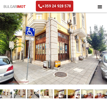
+359 24 928 578
BULGAR
IMOT