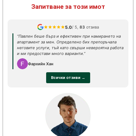
Запитване за този имот
5.0
/ 5,
83
отзива
“Павлен беше бърз и ефективен при намирането на
апартамент за мен. Определено бих препоръчала
неговите услуги, тъй като свърши невероятна работа
и ми предостави много варианти.”
Фархийн Хан
Всички отзиви →