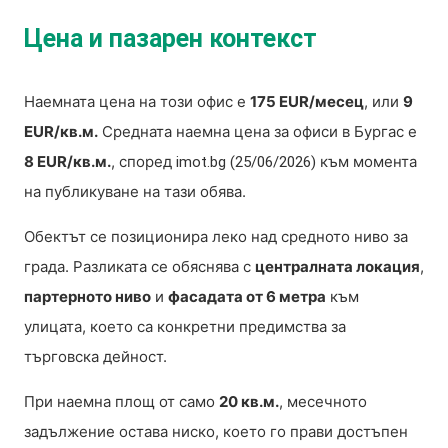
Цена и пазарен контекст
Наемната цена на този офис е
175 EUR/месец
, или
9
EUR/кв.м.
Средната наемна цена за офиси в Бургас е
8 EUR/кв.м.
, според
към момента
imot.bg (25/06/2026)
на публикуване на тази обява.
Обектът се позиционира леко над средното ниво за
града. Разликата се обяснява с
централната локация
,
партерното ниво
и
фасадата от 6 метра
към
улицата, което са конкретни предимства за
търговска дейност.
При наемна площ от само
20 кв.м.
, месечното
задължение остава ниско, което го прави достъпен