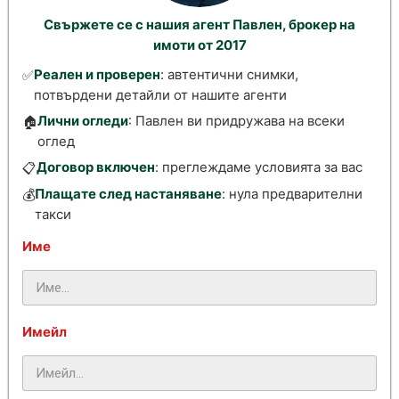
Свържете се с нашия агент Павлен, брокер на
имоти от 2017
Реален и проверен
: автентични снимки,
✅
потвърдени детайли от нашите агенти
Лични огледи
: Павлен ви придружава на всеки
🏠
оглед
Договор включен
: преглеждаме условията за вас
📋
Плащате след настаняване
: нула предварителни
💰
такси
Име
Имейл