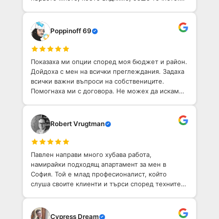
Той е приветлив човек с добро разбиране на
София. Определено препоръчвам!
Poppinoff 69
Показаха ми опции според моя бюджет и район.
Дойдоха с мен на всички преглеждания. Задаха
всички важни въпроси на собствениците.
Помогнаха ми с договора. Не можех да искам
по-добо агентство, което да ми помогне да
намеря имот в София.
Robert Vrugtman
Павлен направи много хубава работа,
намирайки подходящ апартамент за мен в
София. Той е млад професионалист, който
слуша своите клиенти и търси според техните
нужди.
Cypress Dream