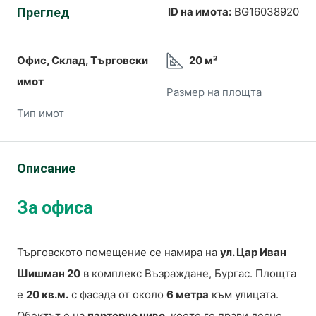
Преглед
ID на имота:
BG16038920
Офис, Склад, Търговски
20 м²
имот
Размер на площта
Тип имот
Описание
За офиса
Търговското помещение се намира на
ул. Цар Иван
Шишман 20
в комплекс Възраждане, Бургас. Площта
е
20 кв.м.
с фасада от около
6 метра
към улицата.
Обектът е на
партерно ниво
, което го прави лесно