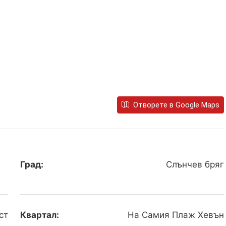
Отворете в Google Maps
Град:
Слънчев бряг
ст
Квартал:
На Самия Плаж Хевън