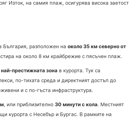
ряг Изток, на самия плаж, осигурява висока заетост
 в България, разположен на
около 35 км северно от
остира на около 8 км крайбрежие с пясъчен плаж.
а
най-престижната зона
в курорта. Тук са
екси, по-тихата среда и директният достъп до
оживени и с по-гъста инфраструктура.
км
, или приблизително
30 минути с кола
. Местният
щи курорта с Несебър и Бургас. В рамките на