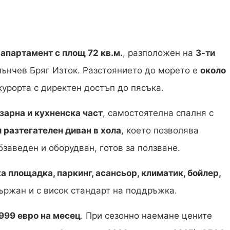
апартамент с площ 72 кв.м.
, разположен на
3-ти
лънчев Бряг Изток. Разстоянието до морето е
около
 курорта с директен достъп до пясъка.
езарна и кухненска част
, самостоятелна спалня с
и разтегателен диван в хола
, което позволява
заведен и оборудван, готов за ползване.
ка площадка, паркинг, асансьор, климатик, бойлер,
ържан и с висок стандарт на поддръжка.
999 евро на месец
. При сезонно наемане цените