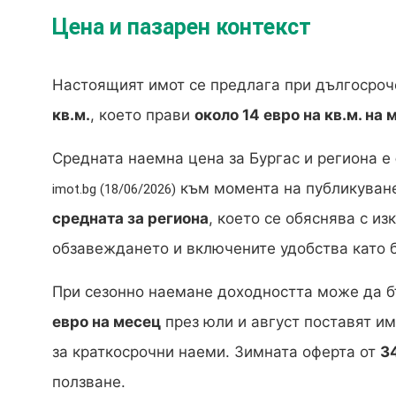
Цена и пазарен контекст
Настоящият имот се предлага при дългосроч
кв.м.
, което прави
около 14 евро на кв.м. на 
Средната наемна цена за Бургас и региона е
към момента на публикуване
imot.bg (18/06/2026)
средната за региона
, което се обяснява с и
обзавеждането и включените удобства като б
При сезонно наемане доходността може да б
евро на месец
през юли и август поставят им
за краткосрочни наеми. Зимната оферта от
3
ползване.