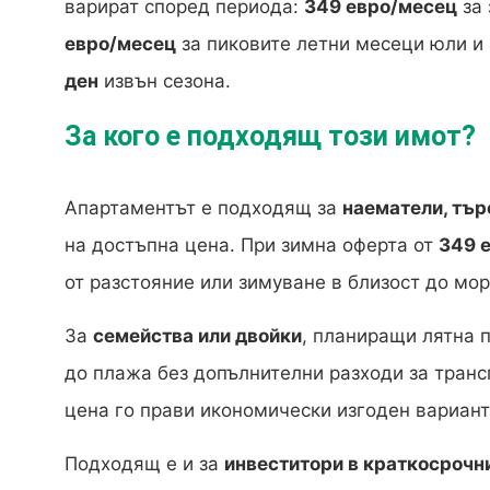
варират според периода:
349 евро/месец
за 
евро/месец
за пиковите летни месеци юли и 
ден
извън сезона.
За кого е подходящ този имот?
Апартаментът е подходящ за
наематели, тъ
на достъпна цена. При зимна оферта от
349 
от разстояние или зимуване в близост до мор
За
семейства или двойки
, планиращи лятна 
до плажа без допълнителни разходи за транс
цена го прави икономически изгоден вариант
Подходящ е и за
инвеститори в краткосрочн