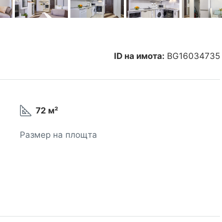
ID на имота:
BG16034735
72 м²
Размер на площта