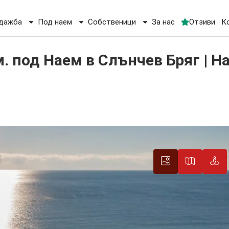
дажба
Под наем
Собственици
За нас
Отзиви
К
устаен апартамент 72 кв.м. под Наем в Слънчев Бряг | На Плажа
. под Наем в Слънчев Бряг | Н