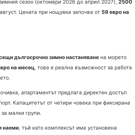
зимния сезон (октомври 2026 до април 2027),
2500
август. Цената при нощувка започва от
59 евро на
рсещи дългосрочно зимно настаняване
на морето
евро на месец
, това е реална възможност за работа
ето.
почивка, апартаментът предлага директен достъп
порт. Капацитетът от четири човека при фиксирана
 за малки групи.
и наеми
, тъй като комплексът има установена