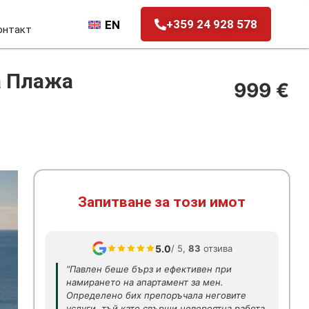
+359 24 928 578
EN
онтакт
а Плажа
999 €
Запитване за този имот
5.0
/ 5,
83
отзива
“Павлен беше бърз и ефективен при
намирането на апартамент за мен.
Определено бих препоръчала неговите
услуги, тъй като свърши невероятна работа