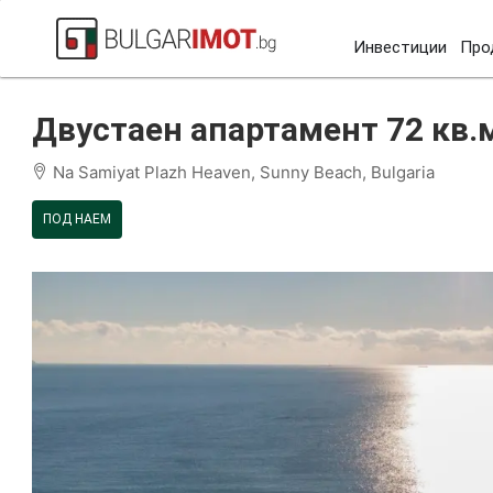
Инвестиции
Про
Начало
Слънчев бряг
На Самия Плаж Хевън
Дв
Двустаен апартамент 72 кв.м
Na Samiyat Plazh Heaven, Sunny Beach, Bulgaria
ПОД НАЕМ