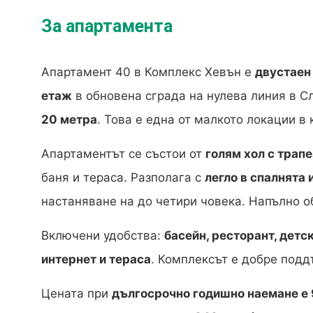
За апартамента
Апартамент 40 в Комплекс Хевън е
двустаен 
етаж
в обновена сграда на нулева линия в С
20 метра
. Това е една от малкото локации в
Апартаментът се състои от
голям хол с трап
баня и тераса. Разполага с
легло в спалнята 
настаняване на до четири човека. Напълно об
Включени удобства:
басейн, ресторант, детс
интернет и тераса
. Комплексът е добре подд
Цената при
дългосрочно годишно наемане е 