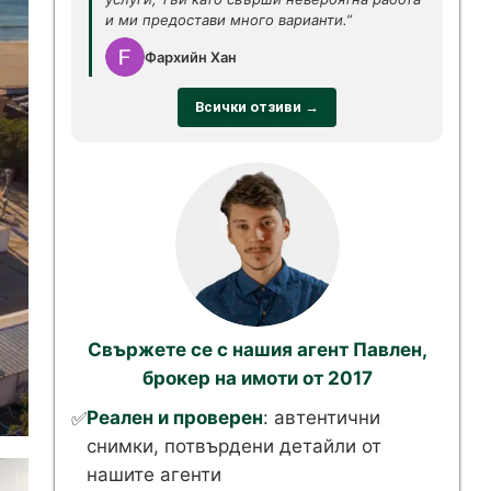
и ми предостави много варианти.”
Фархийн Хан
Всички отзиви →
Свържете се с нашия агент Павлен,
брокер на имоти от 2017
Реален и проверен
: автентични
✅
снимки, потвърдени детайли от
нашите агенти