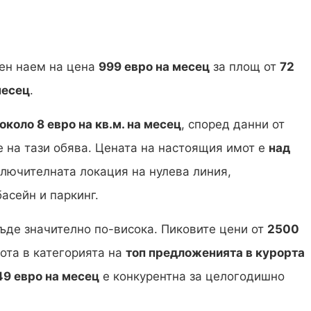
ен наем на цена
999 евро на месец
за площ от
72
месец
.
около 8 евро на кв.м. на месец
, според данни от
 на тази обява. Цената на настоящия имот е
над
зключителната локация на нулева линия,
асейн и паркинг.
ъде значително по-висока. Пиковите цени от
2500
ота в категорията на
топ предложенията в курорта
49 евро на месец
е конкурентна за целогодишно