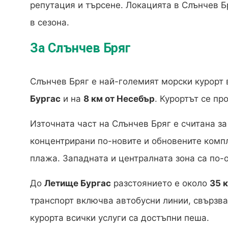
репутация и търсене. Локацията в Слънчев Б
в сезона.
За Слънчев Бряг
Слънчев Бряг е най-големият морски курорт
Бургас
и на
8 км от Несебър
. Курортът се пр
Източната част на Слънчев Бряг е считана з
концентрирани по-новите и обновените компл
плажа. Западната и централната зона са по-
До
Летище Бургас
разстоянието е около
35 
транспорт включва автобусни линии, свързва
курорта всички услуги са достъпни пеша.