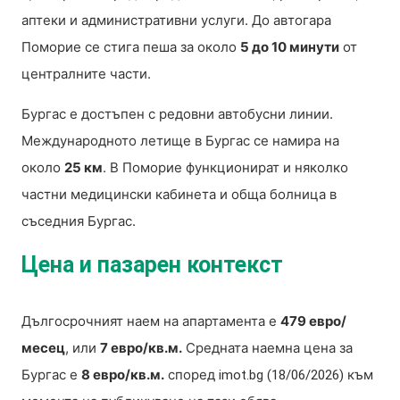
аптеки и административни услуги. До автогара
Поморие се стига пеша за около
5 до 10 минути
от
централните части.
Бургас е достъпен с редовни автобусни линии.
Международното летище в Бургас се намира на
около
25 км
. В Поморие функционират и няколко
частни медицински кабинета и обща болница в
съседния Бургас.
Цена и пазарен контекст
Дългосрочният наем на апартамента е
479 евро/
месец
, или
7 евро/кв.м.
Средната наемна цена за
Бургас е
8 евро/кв.м.
според
към
imot.bg (18/06/2026)