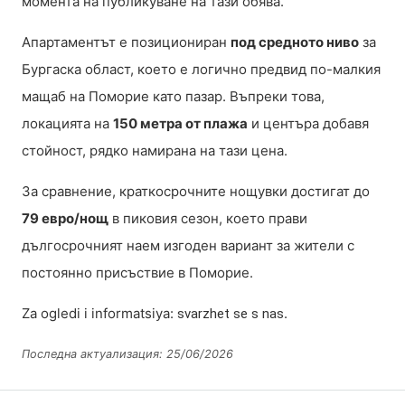
момента на публикуване на тази обява.
Апартаментът е позициониран
под средното ниво
за
Бургаска област, което е логично предвид по-малкия
мащаб на Поморие като пазар. Въпреки това,
локацията на
150 метра от плажа
и центъра добавя
стойност, рядко намирана на тази цена.
За сравнение, краткосрочните нощувки достигат до
79 евро/нощ
в пиковия сезон, което прави
дългосрочният наем изгоден вариант за жители с
постоянно присъствие в Поморие.
Za ogledi i informatsiya:
.
svarzhet se s nas
Последна актуализация: 25/06/2026