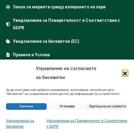
Закон за мерките срещу изпирането на пари
Уведомление за Поверителност и Съответствие с
GDPR
Уведомление за бисквитки (ЕС)
Правила и Услова
Имоти България
Управление на съгласието
…
за бисквитки
продажба на имоти
продажба на апартаменти
За да осигурим най-доброто изживяване, използваме технологии като
"бисквитки" за съхраняване и/или достъп до информация за устройството.
къщи за продажба
Съгласието за тези технологии ще ни позволи да обработваме данни като
поведение при сърфиране или уникални идентификатори на този сайт.
купувам парцел
Несъгласието или оттеглянето на съгласието може да се отрази
Приемам
Отказвам
Преглед на настройките
неблагоприятно на определени функции и характеристики.
продажба на земеделска земя
офис за продажба
Уведомление за
Уведомление за Поверителност и Съответствие
Запитване за този имот
бисквитки
с GDPR
продажба магазин