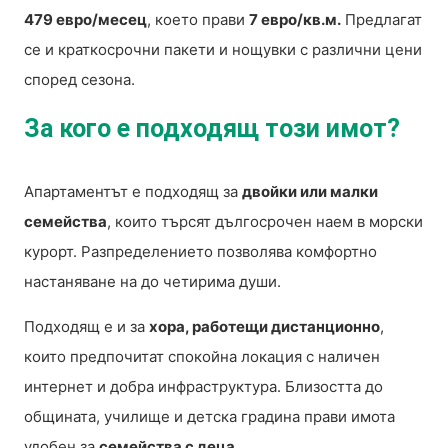
479 евро/месец
, което прави
7 евро/кв.м.
Предлагат
се и краткосрочни пакети и нощувки с различни цени
според сезона.
За кого е подходящ този имот?
Апартаментът е подходящ за
двойки или малки
семейства
, които търсят дългосрочен наем в морски
курорт. Разпределението позволява комфортно
настаняване на до четирима души.
Подходящ е и за
хора, работещи дистанционно
,
които предпочитат спокойна локация с наличен
интернет и добра инфраструктура. Близостта до
общината, училище и детска градина прави имота
удобен за
семейства с деца
.