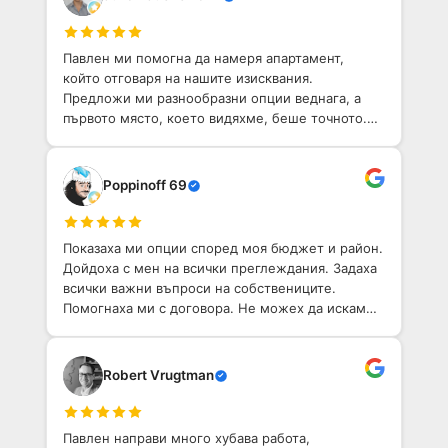
Павлен ми помогна да намеря апартамент,
който отговаря на нашите изисквания.
Предложи ми разнообразни опции веднага, а
първото място, което видяхме, беше точното.
Той е приветлив човек с добро разбиране на
София. Определено препоръчвам!
Poppinoff 69
Показаха ми опции според моя бюджет и район.
Дойдоха с мен на всички преглеждания. Задаха
всички важни въпроси на собствениците.
Помогнаха ми с договора. Не можех да искам
по-добо агентство, което да ми помогне да
намеря имот в София.
Robert Vrugtman
Павлен направи много хубава работа,