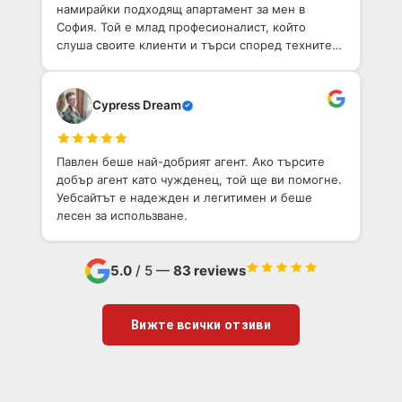
намирайки подходящ апартамент за мен в
София. Той е млад професионалист, който
слуша своите клиенти и търси според техните
нужди.
Cypress Dream
Павлен беше най-добрият агент. Ако търсите
добър агент като чужденец, той ще ви помогне.
Уебсайтът е надежден и легитимен и беше
лесен за использване.
5.0
/ 5 —
83 reviews
Вижте всички отзиви