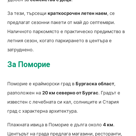
За тези, търсещи
краткосрочен летен наем
, се
предлагат сезонни пакети от май до септември.
Наличното паркомясто е практическо предимство в
летния сезон, когато паркирането в центъра е
затруднено.
За Поморие
Поморие е крайморски град в
Бургаска област
,
разположен на
20 км северно от Бургас
. Градът е
известен с лечебната си кал, солниците и Стария
град с характерна архитектура.
Плажната ивица в Поморие е дълга около
4 км
.
Центърът на града предлага магазини, ресторанти,