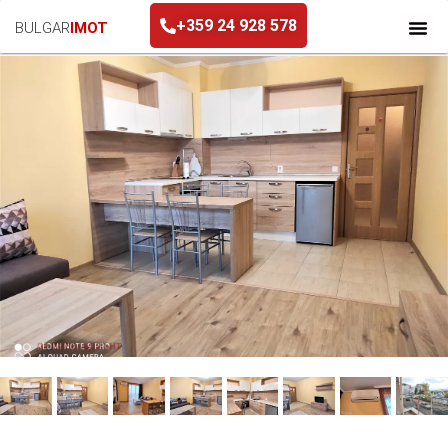
+359 24 928 578
BULGAR
IMOT
+359 24 928 578