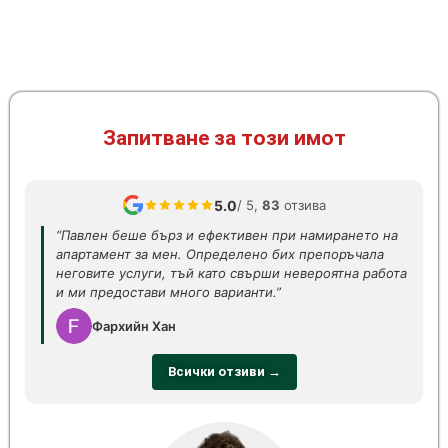
Запитване за този имот
5.0
/ 5,
83
отзива
“Павлен беше бърз и ефективен при намирането на
апартамент за мен. Определено бих препоръчала
неговите услуги, тъй като свърши невероятна работа
и ми предостави много варианти.”
Фархийн Хан
Всички отзиви →