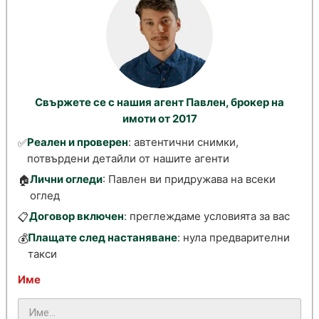
Свържете се с нашия агент Павлен, брокер на
имоти от 2017
Реален и проверен
: автентични снимки,
✅
потвърдени детайли от нашите агенти
Лични огледи
: Павлен ви придружава на всеки
🏠
оглед
Договор включен
: преглеждаме условията за вас
📋
Плащате след настаняване
: нула предварителни
💰
такси
Име