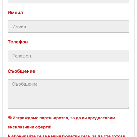
Имейл
Телефон
Съобщение
🎁 Изграждаме партньорства, за да ви предоставим
ексклузивни оферти!
⬇️ Абонирайте се за нашия бюлетин сега, за да сте готови,