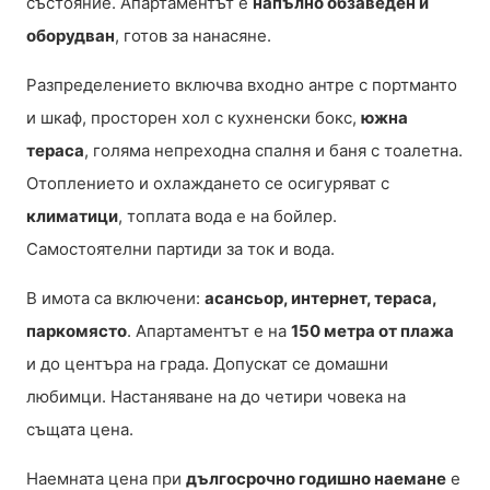
състояние. Апартаментът е
напълно обзаведен и
оборудван
, готов за нанасяне.
Разпределението включва входно антре с портманто
и шкаф, просторен хол с кухненски бокс,
южна
тераса
, голяма непреходна спалня и баня с тоалетна.
Отоплението и охлаждането се осигуряват с
климатици
, топлата вода е на бойлер.
Самостоятелни партиди за ток и вода.
В имота са включени:
асансьор, интернет, тераса,
паркомясто
. Апартаментът е на
150 метра от плажа
и до центъра на града. Допускат се домашни
любимци. Настаняване на до четири човека на
същата цена.
Наемната цена при
дългосрочно годишно наемане
е