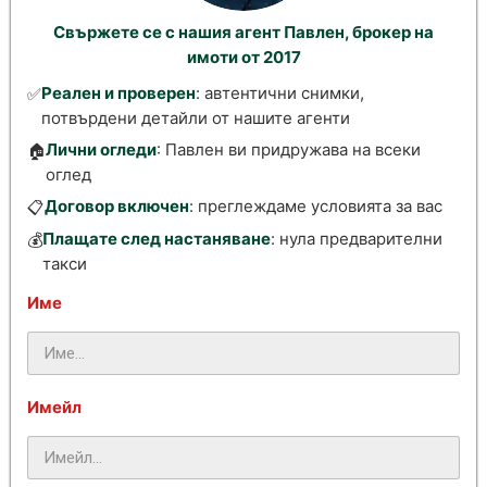
Свържете се с нашия агент Павлен, брокер на
имоти от 2017
Реален и проверен
: автентични снимки,
✅
потвърдени детайли от нашите агенти
Лични огледи
: Павлен ви придружава на всеки
🏠
оглед
Договор включен
: преглеждаме условията за вас
📋
Плащате след настаняване
: нула предварителни
💰
такси
Име
Имейл