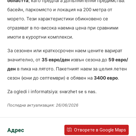
областта
, като предлага допълнителни предимства:
басейн, паркомясто и локация на 200 метра от
морето. Тези характеристики обикновено се
отразяват в по-висока наемна цена при сравними
имоти в курортни комплекси.
За сезонен или краткосрочен наем цените варират
значително, от
35 евро/ден
извън сезона до
59 евро/
ден
в пика на лятото. Пакетният наем за целия летен
сезон (юни до септември) е обявен на
3400 евро
.
Za ogledi i informatsiya:
.
svarzhet se s nas
Последна актуализация: 26/06/2026
Адрес
Отворете в Google Maps