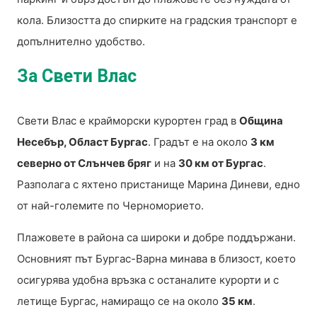
кола. Близостта до спирките на градския транспорт е
допълнително удобство.
За Свети Влас
Свети Влас е крайморски курортен град в
Община
Несебър, Област Бургас
. Градът е на около
3 км
северно от Слънчев бряг
и на
30 км от Бургас
.
Разполага с яхтено пристанище Марина Диневи, едно
от най-големите по Черноморието.
Плажовете в района са широки и добре поддържани.
Основният път Бургас-Варна минава в близост, което
осигурява удобна връзка с останалите курорти и с
летище Бургас, намиращо се на около
35 км
.