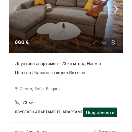
660 €
Двустаен апартамент 73 кв.м. под Наем в
Център | Балкон с гледка Витоша
Center, Sofia, Bulgaria
73
м²
ДВУСТАЕН АПАРТАМЕНТ, АПАРТАМЕНТ
Подробности
18 часа ago
Алма Матер