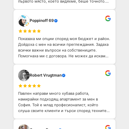
първото място, което видяхме, беше точното.
Той е приветлив човек с добро разбиране на
София. Определено препоръчвам!
Poppinoff 69
Показаха ми опции според моя бюджет и район.
Дойдоха с мен на всички преглеждания. Задаха
всички важни въпроси на собствениците.
Помогнаха ми с договора. Не можех да искам
по-добо агентство, което да ми помогне да
намеря имот в София.
Robert Vrugtman
Павлен направи много хубава работа,
намирайки подходящ апартамент за мен в
София. Той е млад професионалист, който
слуша своите клиенти и търси според техните
нужди.