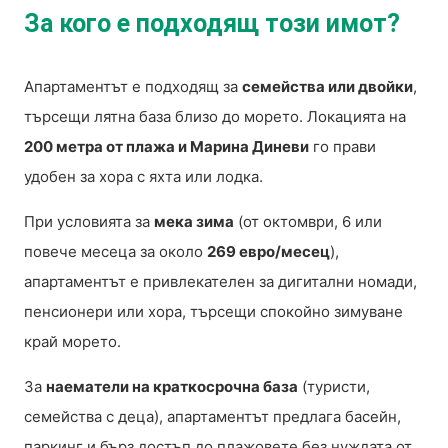
За кого е подходящ този имот?
Апартаментът е подходящ за
семейства или двойки
,
търсещи лятна база близо до морето. Локацията на
200 метра от плажа и Марина Диневи
го прави
удобен за хора с яхта или лодка.
При условията за
мека зима
(от октомври, 6 или
повече месеца за около
269 евро/месец
),
апартаментът е привлекателен за дигитални номади,
пенсионери или хора, търсещи спокойно зимуване
край морето.
За
наематели на краткосрочна база
(туристи,
семейства с деца), апартаментът предлага басейн,
паркинг и бърз достъп до плажовете без нуждата от