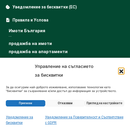
Уведомление за бисквитки (ЕС)
Правила и Услова
Имоти България
…
продажба на имоти
продажба на апартаменти
къщи за продажба
Управление на съгласието
купувам парцел
за бисквитки
продажба на земеделска земя
офис за продажба
За да осигурим най-доброто изживяване, използваме технологии като
"бисквитки" за съхраняване и/или достъп до информация за устройството.
продажба магазин
Съгласието за тези технологии ще ни позволи да обработваме данни като
поведение при сърфиране или уникални идентификатори на този сайт.
купувам гараж
Несъгласието или оттеглянето на съгласието може да се отрази
Приемам
Отказвам
Преглед на настройките
…
неблагоприятно на определени функции и характеристики.
имоти под наем
Уведомление за
Уведомление за Поверителност и Съответствие
Запитване за този имот
апартаменти под наем
бисквитки
с GDPR
къщи под наем