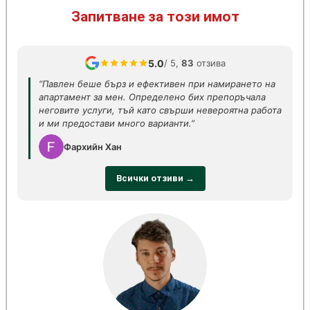
Запитване за този имот
5.0
/ 5,
83
отзива
“Павлен беше бърз и ефективен при намирането на
апартамент за мен. Определено бих препоръчала
неговите услуги, тъй като свърши невероятна работа
и ми предостави много варианти.”
Фархийн Хан
Всички отзиви →