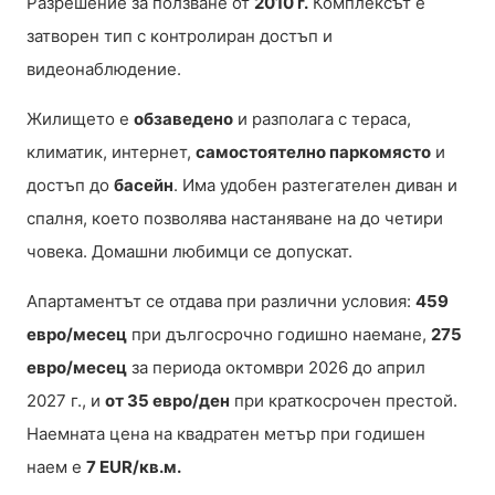
Разрешение за ползване от
2010 г.
Комплексът е
затворен тип с контролиран достъп и
видеонаблюдение.
Жилището е
обзаведено
и разполага с тераса,
климатик, интернет,
самостоятелно паркомясто
и
достъп до
басейн
. Има удобен разтегателен диван и
спалня, което позволява настаняване на до четири
човека. Домашни любимци се допускат.
Апартаментът се отдава при различни условия:
459
евро/месец
при дългосрочно годишно наемане,
275
евро/месец
за периода октомври 2026 до април
2027 г., и
от 35 евро/ден
при краткосрочен престой.
Наемната цена на квадратен метър при годишен
наем е
7 EUR/кв.м.