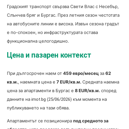
Градският транспорт свързва Свети Влас с Несебър,
Слънчев бряг и Бургас. През летния сезон честотата
на автобусните линии е висока. Извън сезона градът
е по-спокоен, но инфраструктурата остава
функционална целогодишно.
Цена и пазарен контекст
При дългосрочен наем от
459 евро/месец
за
62
кв.м.
, наемната цена е
7 EUR/кв.м.
Средната наемна
цена за апартаменти в Бургас е
8 EUR/кв.м.
според
данните на
към момента на
imot.bg (25/06/2026)
публикуването на тази обява.
Апартаментът се позиционира
под средното за