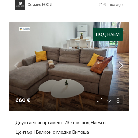
6 часа ago
Хоумис ЕООД
ПОД НАЕМ
660 €
Двустаен апартамент 73 кв.м. под Наем в
Център | Балкон с гледка Витоша