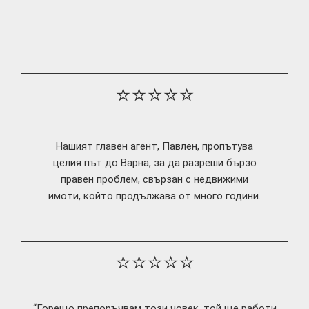
⭐⭐⭐⭐⭐
Нашият главен агент, Павлен, пропътува
целия път до Варна, за да разреши бързо
правен проблем, свързан с недвижими
имоти, който продължава от много години.
⭐⭐⭐⭐⭐
“Горещо препоръчвам този човек, той ще работи