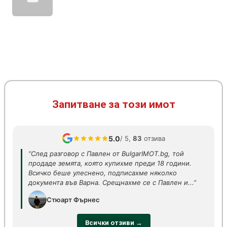
Запитване за този имот
5.0
/ 5,
83
отзива
“След разговор с Павлен от BulgarIMOT.bg, той
продаде земята, която купихме преди 18 години.
Всичко беше улеснено, подписахме няколко
документа във Варна. Срещнахме се с Павлен и...”
Стюарт Фърнес
Всички отзиви →