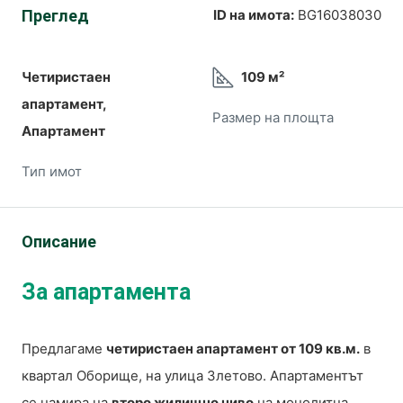
Преглед
ID на имота:
BG16038030
Четиристаен
109 м²
апартамент,
Размер на площта
Апартамент
Тип имот
Описание
За апартамента
Предлагаме
четиристаен апартамент от 109 кв.м.
в
квартал Оборище, на улица Злетово. Апартаментът
се намира на
второ жилищно ниво
на монолитна