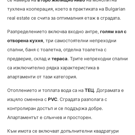
тухлена кооперация, което в практиката на Bulgarian
real estate се счита за оптималния етаж в сградата.
Разпределението включва входно антре,
голям хол с
отворена кухня
, три самостоятелни непреходни
спални, баня с тоалетна, отделна тоалетна с
предверие, склад и
тераса
. Трите непреходни спални
са изключително рядка характеристика в
апартаменти от тази категория.
Отоплението и топлата вода са на
ТЕЦ
. Дограмата е
изцяло сменена с
PVC
. Сградата разполага с
контролиран достъп и се поддържа добре.
Апартаментът е слънчев и просторен.
Към имота се включват допълнителни квадратури