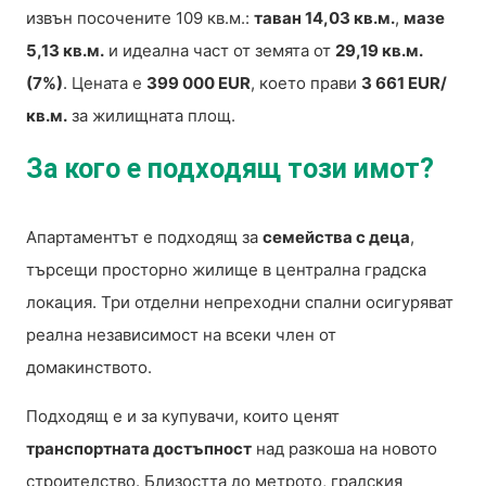
извън посочените 109 кв.м.:
таван 14,03 кв.м.
,
мазе
5,13 кв.м.
и идеална част от земята от
29,19 кв.м.
(7%)
. Цената е
399 000 EUR
, което прави
3 661 EUR/
кв.м.
за жилищната площ.
За кого е подходящ този имот?
Апартаментът е подходящ за
семейства с деца
,
търсещи просторно жилище в централна градска
локация. Три отделни непреходни спални осигуряват
реална независимост на всеки член от
домакинството.
Подходящ е и за купувачи, които ценят
транспортната достъпност
над разкоша на новото
строителство. Близостта до метрото, градския