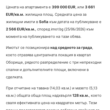
Цената на апартамента е
399 000 EUR
, или
3 661
EUR/кв.м.
жилищна площ. Средната цена за
жилищни имоти в
Sofia
към датата на публикуване е
2 566 EUR/кв.м.
, според
към
imot.bg (25/06/2026)
момента на публикуването на тази обява.
Имотът се позиционира
над средното за града
,
което отразява централната локация в квартал
Оборище, рядкото разпределение с три непреходни
спални и допълнителните площи, включени в
сделката.
При отчитане на тавана (14,03 кв.м.) и мазето (5,13
кв.м.) общата обща площ надхвърля
128 кв.м.
, което
сваля ефективната цена на квадратен метър. Тези