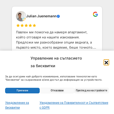
Julian Juenemann
Павлен ми помогна да намеря апартамент,
който отговаря на нашите изисквания.
Предложи ми разнообразни опции веднага, а
първото място, което видяхме, беше точното.
Той е приветлив човек с добро разбиране на
София. Определено препоръчвам!
Управление на съгласието
Poppinoff 69
за бисквитки
За да осигурим най-доброто изживяване, използваме технологии като
"бисквитки" за съхраняване и/или достъп до информация за устройството.
Показаха ми опции според моя бюджет и район.
Съгласието за тези технологии ще ни позволи да обработваме данни като
Дойдоха с мен на всички преглеждания. Задаха
поведение при сърфиране или уникални идентификатори на този сайт.
Несъгласието или оттеглянето на съгласието може да се отрази
всички важни въпроси на собствениците.
Приемам
Отказвам
Преглед на настройките
неблагоприятно на определени функции и характеристики.
Помогнаха ми с договора. Не можех да искам
по-добо агентство, което да ми помогне да
Уведомление за
Уведомление за Поверителност и Съответствие
Запитване за този имот
намеря имот в София.
бисквитки
с GDPR
Robert Vrugtman