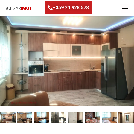
+359 24 928 578
BULGAR
IMOT