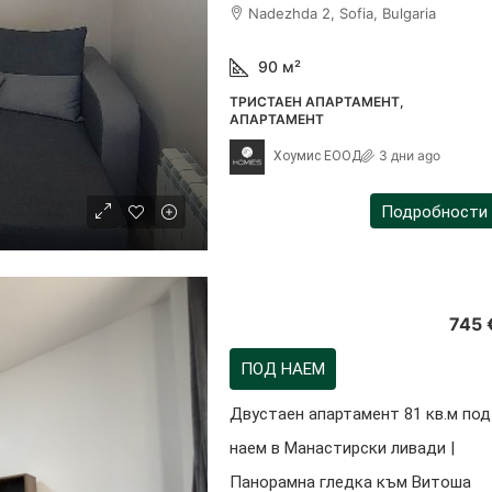
Nadezhda 2, Sofia, Bulgaria
90
м²
ТРИСТАЕН АПАРТАМЕНТ,
АПАРТАМЕНТ
3 дни ago
Хоумис ЕООД
Подробности
745 
ПОД НАЕМ
Двустаен апартамент 81 кв.м под
наем в Манастирски ливади |
Панорамна гледка към Витоша