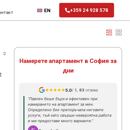
+359 24 928 578
EN
онтакт
Намерете апартамент в София за
дни
€
5.0
/ 5,
83
отзива
“Павлен беше бърз и ефективен при
намирането на апартамент за мен.
Определено бих препоръчала неговите
услуги, тъй като свърши невероятна работа
и ми предостави много варианти.”