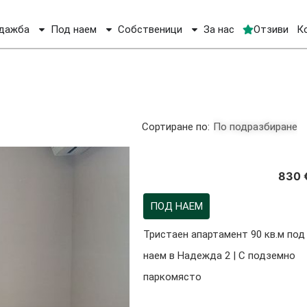
дажба
Под наем
Собственици
За нас
Отзиви
К
Сортиране по:
По подразбиране
830 
ПОД НАЕМ
Тристаен апартамент 90 кв.м под
наем в Надежда 2 | С подземно
паркомясто