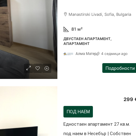
Manastirski Livadi, Sofia, Bulgaria
81
м²
ДВУСТАЕН АПАРТАМЕНТ,
АПАРТАМЕНТ
4 седмици ago
Алма Матер
Подробности
299 
ПОД НАЕМ
Едностаен апартамент 27 кв.м.
под наем в Несебър | Собствен