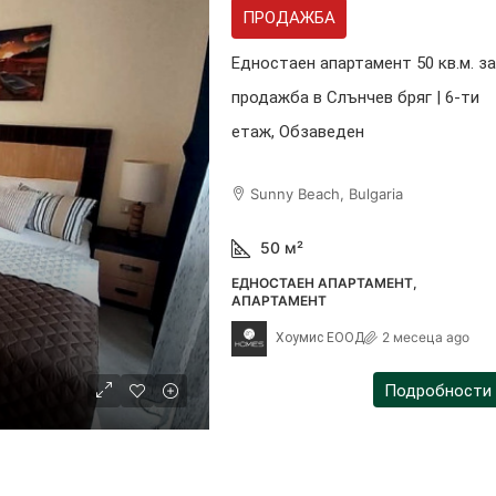
ПРОДАЖБА
Едностаен апартамент 50 кв.м. за
продажба в Слънчев бряг | 6-ти
етаж, Обзаведен
Sunny Beach, Bulgaria
50
м²
ЕДНОСТАЕН АПАРТАМЕНТ,
АПАРТАМЕНТ
2 месеца ago
Хоумис ЕООД
Подробности