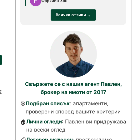
Фархийн Хан
Всички отзиви →
Свържете се с нашия агент Павлен,
брокер на имоти от 2017
€
Подбран списък
: апартаменти,
🎯
проверени според вашите критерии
Лични огледи
: Павлен ви придружава
🏠
на всеки оглед
Договор включен
: преглеждаме