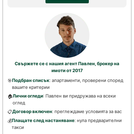
Свържете се с нашия агент Павлен, брокер на
имоти от 2017
Подбран списък
: апартаменти, проверени според
🎯
вашите критерии
Лични огледи
: Павлен ви придружава на всеки
🏠
оглед
Договор включен
: преглеждаме условията за вас
📋
Плащате след настаняване
: нула предварителни
💰
такси