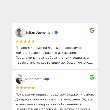
Julian Juenemann
Павлен ми помогна да намеря апартамент,
който отговаря на нашите изисквания.
Предложи ми разнообразни опции веднага, а
първото място, което видяхме, беше точното.
Той е приветлив човек с добро разбиране на
София. Определено препоръчвам!
Poppinoff 69
Показаха ми опции според моя бюджет и район.
Дойдоха с мен на всички преглеждания. Задаха
всички важни въпроси на собствениците.
Помогнаха ми с договора. Не можех да искам