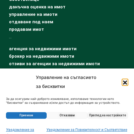
данъчна оценка на имот
управление на имоти
отдаване под наем
продавам имот
…
агенция за недвижими имоти
брокер на недвижими имоти
отзиви за агенции за недвижими имоти
Управление на съгласието
за бисквитки
За да осигурим най-доброто изживяване, използваме технологии като
"бисквитки" за съхраняване и/или достъп до информация за устройството.
Съгласието за тези технологии ще ни позволи да обработваме данни като
поведение при сърфиране или уникални идентификатори на този сайт.
Несъгласието или оттеглянето на съгласието може да се отрази
Приемам
Отказвам
Преглед на настройките
неблагоприятно на определени функции и характеристики.
© 2026 All Rights Reserved | BulgarIMOT.bg |
Hatched by
Dracolead
Уведомление за
Уведомление за Поверителност и Съответствие