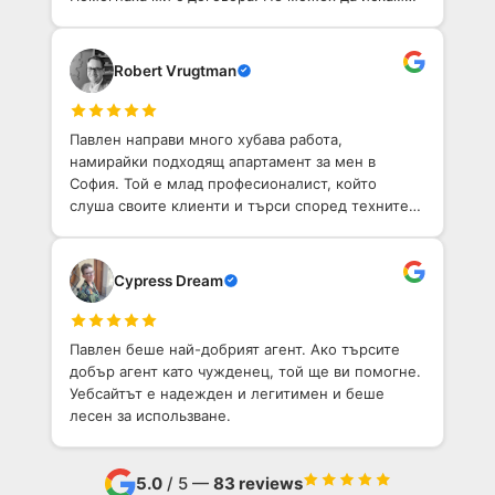
по-добо агентство, което да ми помогне да
намеря имот в София.
Robert Vrugtman
Павлен направи много хубава работа,
намирайки подходящ апартамент за мен в
София. Той е млад професионалист, който
слуша своите клиенти и търси според техните
нужди.
Cypress Dream
Павлен беше най-добрият агент. Ако търсите
добър агент като чужденец, той ще ви помогне.
Уебсайтът е надежден и легитимен и беше
лесен за использване.
5.0
/ 5 —
83 reviews