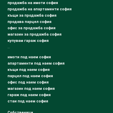
продажба на имоти софия
продажба на апартаменти софия
къщи за продажба софия
продава парцел софия
офис за продажба софия
магазин за продажба софия
купувам гараж софия
…
имоти под наем софия
апартаменти под наем софия
къщи под наем софия
парцел под наем софия
офис под наем софия
магазин под наем софия
гараж под наем софия
стаи под наем софия
Собственици