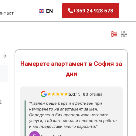
+359 24 928 578
EN
онтакт
Намерете апартамент в София за
дни
5.0
/ 5,
83
отзива
€
“Павлен беше бърз и ефективен при
намирането на апартамент за мен.
Определено бих препоръчала неговите
услуги, тъй като свърши невероятна работа
и ми предостави много варианти.”