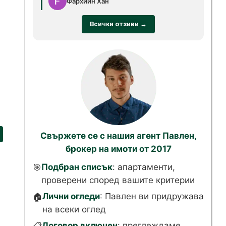
Фархийн Хан
Всички отзиви →
Свържете се с нашия агент Павлен,
брокер на имоти от 2017
Подбран списък
: апартаменти,
🎯
проверени според вашите критерии
Лични огледи
: Павлен ви придружава
🏠
на всеки оглед
Договор включен
: преглеждаме