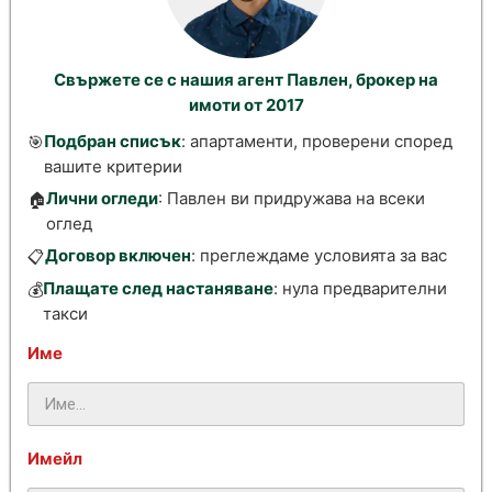
Свържете се с нашия агент Павлен, брокер на
имоти от 2017
Подбран списък
: апартаменти, проверени според
🎯
вашите критерии
Лични огледи
: Павлен ви придружава на всеки
🏠
оглед
Договор включен
: преглеждаме условията за вас
📋
Плащате след настаняване
: нула предварителни
💰
такси
Име
Имейл