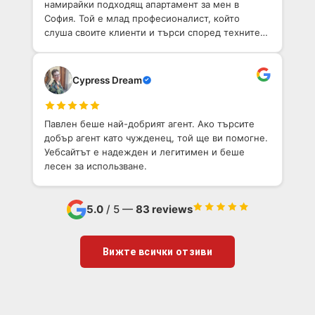
намирайки подходящ апартамент за мен в
София. Той е млад професионалист, който
слуша своите клиенти и търси според техните
нужди.
Cypress Dream
Павлен беше най-добрият агент. Ако търсите
добър агент като чужденец, той ще ви помогне.
Уебсайтът е надежден и легитимен и беше
лесен за использване.
5.0
/ 5 —
83 reviews
Вижте всички отзиви