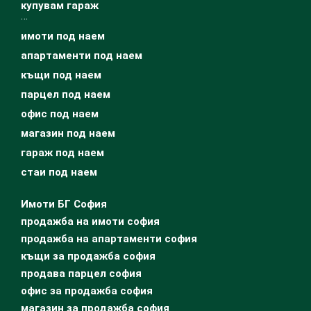
купувам гараж
…
имоти под наем
апартаменти под наем
къщи под наем
парцел под наем
офис под наем
магазин под наем
гараж под наем
стаи под наем
Имоти БГ София
продажба на имоти софия
продажба на апартаменти софия
къщи за продажба софия
продава парцел софия
офис за продажба софия
магазин за продажба софия