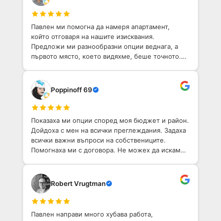
Павлен ми помогна да намеря апартамент,
който отговаря на нашите изисквания.
Предложи ми разнообразни опции веднага, а
първото място, което видяхме, беше точното.
Той е приветлив човек с добро разбиране на
София. Определено препоръчвам!
Poppinoff 69
Показаха ми опции според моя бюджет и район.
Дойдоха с мен на всички преглеждания. Задаха
всички важни въпроси на собствениците.
Помогнаха ми с договора. Не можех да искам
по-добо агентство, което да ми помогне да
намеря имот в София.
Robert Vrugtman
Павлен направи много хубава работа,