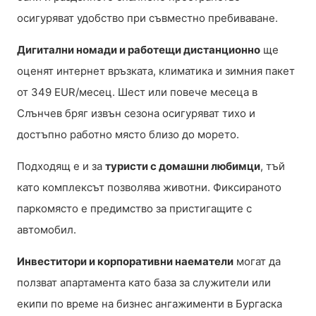
осигуряват удобство при съвместно пребиваване.
Дигитални номади и работещи дистанционно
ще
оценят интернет връзката, климатика и зимния пакет
от 349 EUR/месец. Шест или повече месеца в
Слънчев бряг извън сезона осигуряват тихо и
достъпно работно място близо до морето.
Подходящ е и за
туристи с домашни любимци
, тъй
като комплексът позволява животни. Фиксираното
паркомясто е предимство за пристигащите с
автомобил.
Инвеститори и корпоративни наематели
могат да
ползват апартамента като база за служители или
екипи по време на бизнес ангажименти в Бургаска