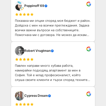
Poppinoff 69
Показаха ми опции според моя бюджет и район.
Дойдоха с мен на всички преглеждания. Задаха
всички важни въпроси на собствениците.
Помогнаха ми с договора. Не можех да искам
по-добо агентство, което да ми помогне да
намеря имот в София.
Robert Vrugtman
Павлен направи много хубава работа,
намирайки подходящ апартамент за мен в
София. Той е млад професионалист, който
слуша своите клиенти и търси според техните
нужди.
Cypress Dream