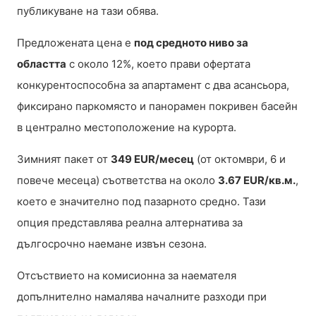
публикуване на тази обява.
Предложената цена е
под средното ниво за
областта
с около 12%, което прави офертата
конкурентоспособна за апартамент с два асансьора,
фиксирано паркомясто и панорамен покривен басейн
в централно местоположение на курорта.
Зимният пакет от
349 EUR/месец
(от октомври, 6 и
повече месеца) съответства на около
3.67 EUR/кв.м.
,
което е значително под пазарното средно. Тази
опция представлява реална алтернатива за
дългосрочно наемане извън сезона.
Отсъствието на комисионна за наемателя
допълнително намалява началните разходи при