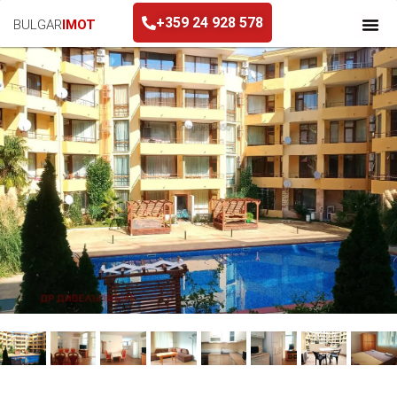
+359 24 928 578
BULGAR
IMOT