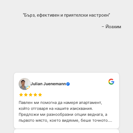
“Бърз, ефективен и приятелски настроен”
– Йоахим
Julian Juenemann
Павлен ми помогна да намеря апартамент,
който отговаря на нашите изисквания.
Предложи ми разнообразни опции веднага, а
първото място, което видяхме, беше точното.
Той е приветлив човек с добро разбиране на
София. Определено препоръчвам!