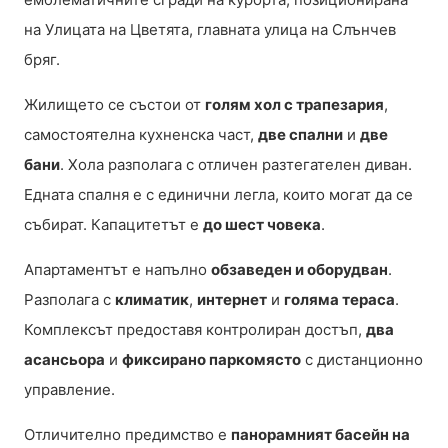
на Улицата на Цветята, главната улица на Слънчев
бряг.
Жилището се състои от
голям хол с трапезария
,
самостоятелна кухненска част,
две спални
и
две
бани
. Хола разполага с отличен разтегателен диван.
Едната спалня е с единични легла, които могат да се
събират. Капацитетът е
до шест човека
.
Апартаментът е напълно
обзаведен и оборудван
.
Разполага с
климатик
,
интернет
и
голяма тераса
.
Комплексът предоставя контролиран достъп,
два
асансьора
и
фиксирано паркомясто
с дистанционно
управление.
Отличително предимство е
панорамният басейн на