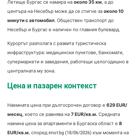
Летище Бургас се намира на
около 35 км
, а до
центъра на Несебър може да се стигне за
около 10
минути с автомобил
. Обществен транспорт до
Несебър и Бургас е наличен по главния булевард.
Курортът разполага с развита туристическа
инфраструктура: медицински пунктове, банкомати,
супермаркети и заведения, работещи целогодишно в
централната му зона.
Цена и пазарен контекст
Наемната цена при дългосрочен договор е
629 EUR/
месец
, което се равнява на
7 EUR/кв.м.
Средната
наемна цена за апартаменти в Бургаска област е
8
EUR/кв.м.
според
към момента на
imot.bg (18/06/2026)