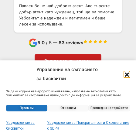
Павлен беше най-добрият агент. Ако търсите
добър агент като чужденец, той ще ви помогне.
Уебсайтът е надежден и легитимен и беше
лесен за использване.
5.0
/ 5 —
83 reviews
Вижте всички отзиви
Управление на съгласието
за бисквитки
За да осигурим най-доброто изживяване, използваме технологии като
"бисквитки" за съхраняване и/или достъп до информация за устройството.
Съгласието за тези технологии ще ни позволи да обработваме данни като
поведение при сърфиране или уникални идентификатори на този сайт.
Несъгласието или оттеглянето на съгласието може да се отрази
Приемам
Отказвам
Преглед на настройките
неблагоприятно на определени функции и характеристики.
Уведомление за
Уведомление за Поверителност и Съответствие
Запитване за този имот
бисквитки
с GDPR