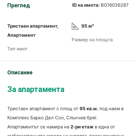
Преглед
ID на имота:
BG16036287
Тристаен апартамент,
95 м²
Апартамент
Размер на площта
Тип имот
Описание
За апартамента
Тристаен апартамент с площ от
95 кв.м.
под наем в
Комплекс Барко Дел Сол, Слънчев бряг.
Апартаментът се намира на
2-ри етаж
в една от
емблематичните сгради на курорта, позиционирана