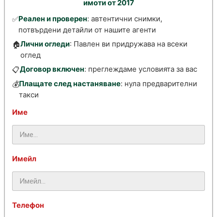
имоти от 2017
Реален и проверен
: автентични снимки,
✅
потвърдени детайли от нашите агенти
Лични огледи
: Павлен ви придружава на всеки
🏠
оглед
Договор включен
: преглеждаме условията за вас
📋
Плащате след настаняване
: нула предварителни
💰
такси
Име
Имейл
Телефон