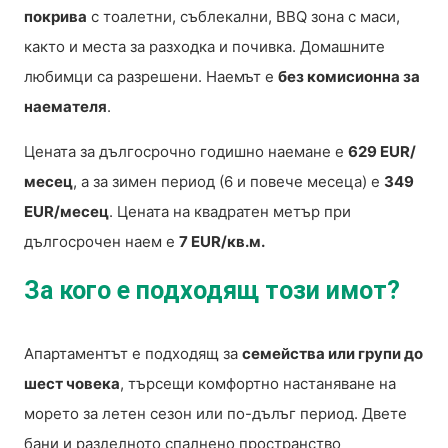
покрива
с тоалетни, съблекални, BBQ зона с маси,
както и места за разходка и почивка. Домашните
любимци са разрешени. Наемът е
без комисионна за
наемателя
.
Цената за дългосрочно годишно наемане е
629 EUR/
месец
, а за зимен период (6 и повече месеца) е
349
EUR/месец
. Цената на квадратен метър при
дългосрочен наем е
7 EUR/кв.м.
За кого е подходящ този имот?
Апартаментът е подходящ за
семейства или групи до
шест човека
, търсещи комфортно настаняване на
морето за летен сезон или по-дълъг период. Двете
бани и разделното спалнено пространство