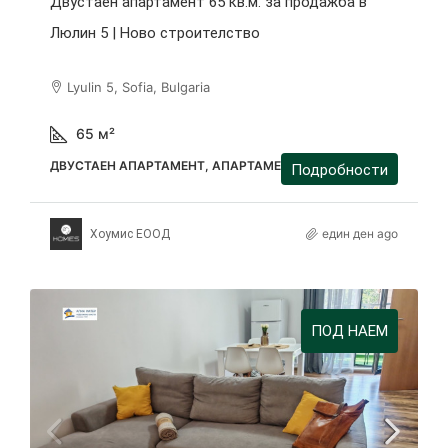
Двустаен апартамент 65 кв.м. за продажба в
Люлин 5 | Ново строителство
Lyulin 5, Sofia, Bulgaria
65
м²
ДВУСТАЕН АПАРТАМЕНТ, АПАРТАМЕНТ
Подробности
един ден ago
Хоумис ЕООД
ПОД НАЕМ