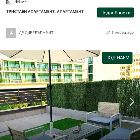
96
м²
ТРИСТАЕН АПАРТАМЕНТ, АПАРТАМЕНТ
Подробности
1 месец ago
ДР ДИВЕЛЪПМЪНТ
ПОД НАЕМ