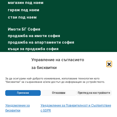
магазин под наем
гараж под наем
стаи под наем
Имоти БГ София
продажба на имоти софия
продажба на апартаменти софия
къщи за продажба софия
продава парцел софия
Управление на съгласието
офис за продажба софия
за бисквитки
магазин за продажба софия
купувам гараж софия
За да осигурим най-доброто изживяване, използваме технологии като
…
"бисквитки" за съхраняване и/или достъп до информация за устройството.
Съгласието за тези технологии ще ни позволи да обработваме данни като
поведение при сърфиране или уникални идентификатори на този сайт.
имоти под наем софия
Несъгласието или оттеглянето на съгласието може да се отрази
Приемам
Отказвам
Преглед на настройките
неблагоприятно на определени функции и характеристики.
апартаменти под наем софия
къщи под наем софия
Уведомление за
Уведомление за Поверителност и Съответствие
бисквитки
с GDPR
парцел под наем софия