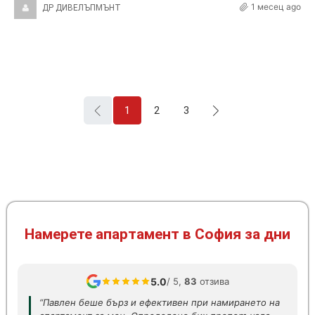
1 месец ago
ДР ДИВЕЛЪПМЪНТ
1
2
3
Намерете апартамент в София за дни
5.0
/ 5,
83
отзива
“Павлен беше бърз и ефективен при намирането на