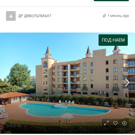
1 месец ago
ДР ДИВЕЛЪПМЪНТ
ПОД НАЕМ
649 €