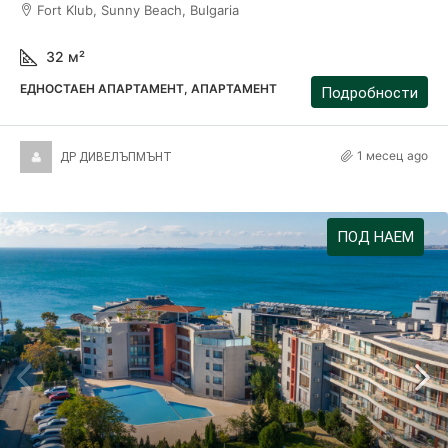
Fort Klub, Sunny Beach, Bulgaria
32
м²
ЕДНОСТАЕН АПАРТАМЕНТ, АПАРТАМЕНТ
Подробности
1 месец ago
ДР ДИВЕЛЪПМЪНТ
ПОД НАЕМ