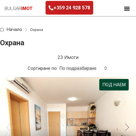
+359 24 928 578
BULGAR
IMOT
Начало
Охрана
Охрана
23 Имоти
Сортиране по:
По подразбиране
ПОД НАЕМ