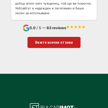
добър агент като чужденец, той ще ви помогне.
Уебсайтът е надежден и легитимен и беше
лесен за использване.
5.0
/ 5 —
83 reviews
Вижте всички отзиви