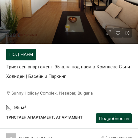
599 €
ПОД НАЕМ
Тристаен апартамент 95 кв.м. под наем в Комплекс Съни
Холидей | Басейн и Паркинг
Sunny Holiday Complex, Nesebar, Bulgaria
95
м²
ТРИСТАЕН АПАРТАМЕНТ, АПАРТАМЕНТ
Подробности
2 седмици ago