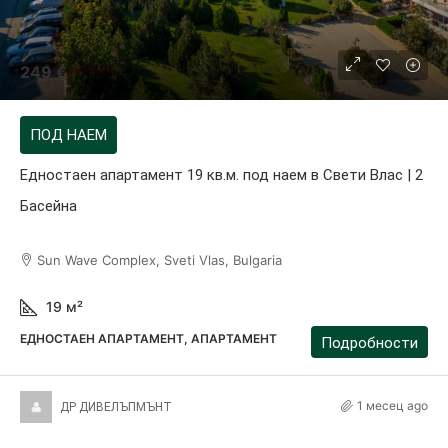
249 €
ПОД НАЕМ
Едностаен апартамент 19 кв.м. под наем в Свети Влас | 2
Басейна
Sun Wave Complex, Sveti Vlas, Bulgaria
19
м²
ЕДНОСТАЕН АПАРТАМЕНТ, АПАРТАМЕНТ
Подробности
1 месец ago
ДР ДИВЕЛЪПМЪНТ