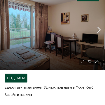
359 €
ПОД НАЕМ
Едностаен апартамент 32 кв.м. под наем в Форт Клуб |
Басейн и паркинг