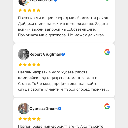
Показаха ми опции според моя бюджет и район.
Дойдоха с мен на всички преглеждания. Задаха
всички важни въпроси на собствениците.
Помогнаха ми с договора. Не можех да искам
по-добо агентство, което да ми помогне да
намеря имот в София.
Robert Vrugtman
Павлен направи много хубава работа,
намирайки подходящ апартамент за мен в
София. Той е млад професионалист, който
слуша своите клиенти и търси според техните
нужди.
Cypress Dream
Павлен беше най-добрият агент. Ако търсите