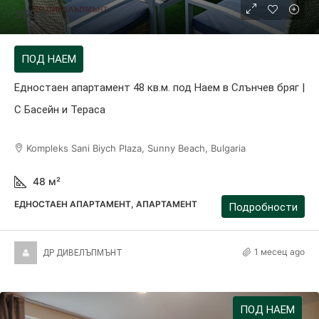
359 €
ПОД НАЕМ
Едностаен апартамент 48 кв.м. под Наем в Слънчев бряг |
С Басейн и Тераса
Kompleks Sani Biych Plaza, Sunny Beach, Bulgaria
48
м²
ЕДНОСТАЕН АПАРТАМЕНТ, АПАРТАМЕНТ
Подробности
1 месец ago
ДР ДИВЕЛЪПМЪНТ
ПОД НАЕМ