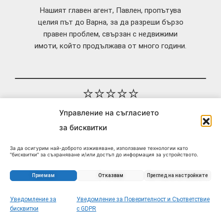
Нашият главен агент, Павлен, пропътува
целия път до Варна, за да разреши бързо
правен проблем, свързан с недвижими
имоти, който продължава от много години.
⭐⭐⭐⭐⭐
Управление на съгласието
“Горещо препоръчвам този човек, той ще работи
за бисквитки
за вас и ние ще намерим правилното решение за
За да осигурим най-доброто изживяване, използваме технологии като
вас.
"бисквитки" за съхраняване и/или достъп до информация за устройството.
Съгласието за тези технологии ще ни позволи да обработваме данни като
поведение при сърфиране или уникални идентификатори на този сайт.
Абсолютно гарантирано.”
Несъгласието или оттеглянето на съгласието може да се отрази
Приемам
Отказвам
Преглед на настройките
неблагоприятно на определени функции и характеристики.
– Леонардо
Уведомление за
Уведомление за Поверителност и Съответствие
Запитване за този имот
бисквитки
с GDPR