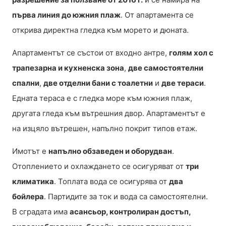
първа линия до южния плаж
. От апартамента се
открива директна гледка към морето и дюната.
Апартаментът се състои от входно антре,
голям хол с
трапезарна и кухненска зона
,
две самостоятелни
спални
,
две отделни бани с тоалетни
и
две тераси
.
Едната тераса е с гледка море към южния плаж,
другата гледа към вътрешния двор. Апартаментът е
на изцяло вътрешен, напълно покрит типов етаж.
Имотът е
напълно обзаведен и оборудван
.
Отоплението и охлаждането се осигуряват от
три
климатика
. Топлата вода се осигурява от
два
бойлера
. Партидите за ток и вода са самостоятелни.
В сградата има
асансьор, контролиран достъп,