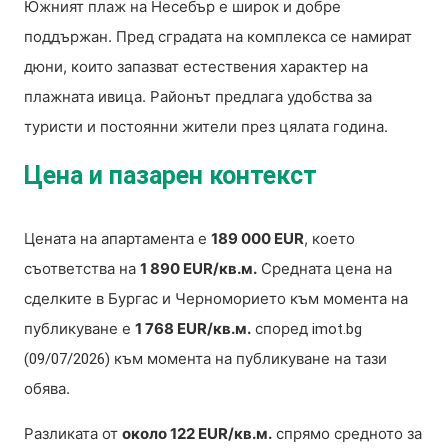
Южният плаж на Несебър е широк и добре
поддържан. Пред сградата на комплекса се намират
дюни, които запазват естествения характер на
плажната ивица. Районът предлага удобства за
туристи и постоянни жители през цялата година.
Цена и пазарен контекст
Цената на апартамента е
189 000 EUR
, което
съответства на
1 890 EUR/кв.м.
Средната цена на
сделките в Бургас и Черноморието към момента на
публикуване е
1 768 EUR/кв.м.
според
imot.bg
към момента на публикуване на тази
(09/07/2026)
обява.
Разликата от
около 122 EUR/кв.м.
спрямо средното за