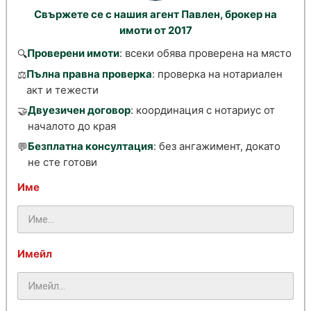
Свържете се с нашия агент Павлен, брокер на
имоти от 2017
Проверени имоти
: всеки обява проверена на място
🔍
Пълна правна проверка
: проверка на нотариален
⚖️
акт и тежести
Двуезичен договор
: координация с нотариус от
🤝
началото до края
Безплатна консултация
: без ангажимент, докато
💬
не сте готови
Име
Имейл