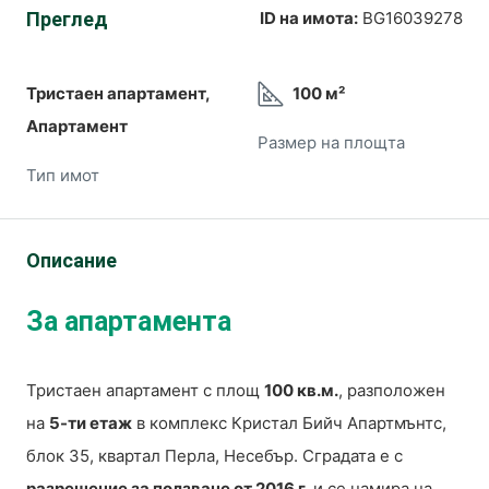
Преглед
ID на имота:
BG16039278
Тристаен апартамент,
100 м²
Апартамент
Размер на площта
Тип имот
Описание
За апартамента
Тристаен апартамент с площ
100 кв.м.
, разположен
на
5-ти етаж
в комплекс Кристал Бийч Апартмънтс,
блок 35, квартал Перла, Несебър. Сградата е с
разрешение за ползване от 2016 г.
и се намира на