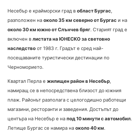
Несебър е крайморски град в
област Бургас
,
разположен на
около 35 км северно от Бургас
и на
около 30 км южно от Слънчев бряг
. Старият град е
включен в
листата на ЮНЕСКО за световно
наследство
от 1983 г. Градът е сред най-
посещаваните туристически дестинации по
Черноморието.
Квартал Перла е
жилищен район в Несебър
,
намиращ се в непосредствена близост до южния
плаж. Районът разполага с целогодишно работещи
магазини, ресторанти и заведения. Достъпът до
центъра на Несебър е на
под 10 минути с автомобил
.
Летище Бургас се намира на
около 40 км
.