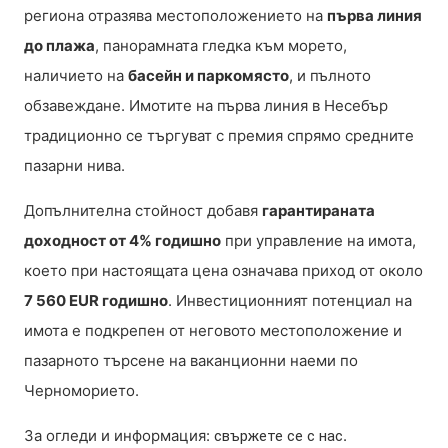
региона отразява местоположението на
първа линия
до плажа
, панорамната гледка към морето,
наличието на
басейн и паркомясто
, и пълното
обзавеждане. Имотите на първа линия в Несебър
традиционно се търгуват с премия спрямо средните
пазарни нива.
Допълнителна стойност добавя
гарантираната
доходност от 4% годишно
при управление на имота,
което при настоящата цена означава приход от около
7 560 EUR годишно
. Инвестиционният потенциал на
имота е подкрепен от неговото местоположение и
пазарното търсене на ваканционни наеми по
Черноморието.
За огледи и информация:
.
свържете се с нас