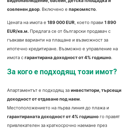
видеонаблюдение, басейн, детска площадка и
озеленен двор
. Включено е
паркомясто
.
Цената на имота е
189 000 EUR
, което прави
1 890
EUR/кв.м.
Предлага се от български продавач с
гъвкави варианти на плащане и възможност за
ипотечно кредитиране. Възможно е управление на
имота с
гарантирана доходност от 4% годишно
.
За кого е подходящ този имот?
Апартаментът е подходящ за
инвеститори, търсещи
доходност от отдаване под наем
.
Местоположението на първа линия до плажа и
гарантираната доходност от 4% годишно
го правят
привлекателен за краткосрочно наемане през