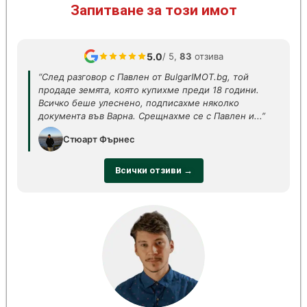
Запитване за този имот
5.0
/ 5,
83
отзива
“След разговор с Павлен от BulgarIMOT.bg, той
продаде земята, която купихме преди 18 години.
Всичко беше улеснено, подписахме няколко
документа във Варна. Срещнахме се с Павлен и...”
Стюарт Фърнес
Всички отзиви →