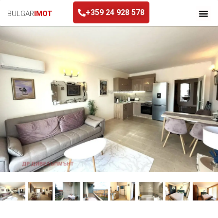
+359 24 928 578
BULGAR
IMOT