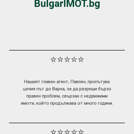
BulgarIMOT.bg
⭐⭐⭐⭐⭐
Нашият главен агент, Павлен, пропътува
целия път до Варна, за да разреши бързо
правен проблем, свързан с недвижими
имоти, който продължава от много години.
⭐⭐⭐⭐⭐