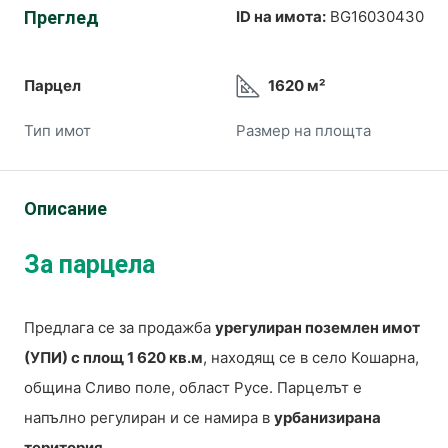
Преглед
ID на имота:
BG16030430
Парцел
1620 м²
Тип имот
Размер на площта
Описание
За парцела
Предлага се за продажба
урегулиран поземлен имот
(УПИ) с площ 1 620 кв.м
, находящ се в село Кошарна,
община Сливо поле, област Русе. Парцелът е
напълно регулиран и се намира в
урбанизирана
територия
.