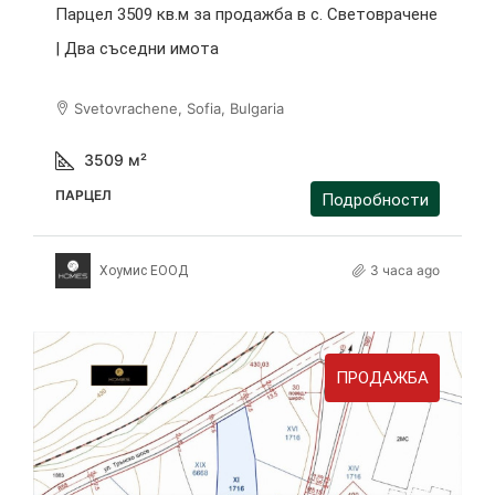
Парцел 3509 кв.м за продажба в с. Световрачене
| Два съседни имота
Svetovrachene, Sofia, Bulgaria
3509
м²
ПАРЦЕЛ
Подробности
3 часа ago
Хоумис ЕООД
ПРОДАЖБА