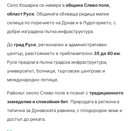
Село Кошарна се намира в
община Сливо поле,
област Русе
. Общината обхваща редица малки
селища по поречието на Дунав и в Лудогорието, с
добре изградена пътна инфраструктура.
До
град Русе
, регионален и административен
център, разстоянието е приблизително
35 до 40 км
.
Русе предлага пълна градска инфраструктура,
университет, болници, търговски центрове и
международно летище.
Районът около Сливо поле е познат с
традиционното
земеделие и спокойния бит
. Природата в региона е
типична за Дунавската равнина, с плодородни земи и
достъп до реката.