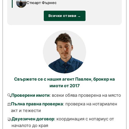
Стюарт Фърнес
Всички отзиви →
Свържете се с нашия агент Павлен, брокер на
имоти от 2017
Проверени имоти
: всеки обява проверена на място
🔍
Пълна правна проверка
: проверка на нотариален
⚖️
акт и тежести
Двуезичен договор
: координация с нотариус от
🤝
началото до края