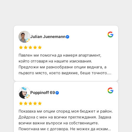
Julian Juenemann
Павлен ми помогна да намеря апартамент,
който отговаря на нашите изисквания.
Предложи ми разнообразни опции веднага, а
първото място, което видяхме, беше точното.
Той е приветлив човек с добро разбиране на
София. Определено препоръчвам!
Poppinoff 69
Показаха ми опции според моя бюджет и район.
Дойдоха с мен на всички преглеждания. Задаха
всички важни въпроси на собствениците.
Помогнаха ми с договора. Не можех да искам