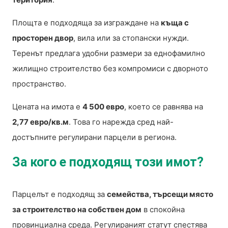
Площта е подходяща за изграждане на
къща с
просторен двор
, вила или за стопански нужди.
Теренът предлага удобни размери за еднофамилно
жилищно строителство без компромиси с дворното
пространство.
Цената на имота е
4 500 евро
, което се равнява на
2,77 евро/кв.м
. Това го нарежда сред най-
достъпните регулирани парцели в региона.
За кого е подходящ този имот?
Парцелът е подходящ за
семейства, търсещи място
за строителство на собствен дом
в спокойна
провинциална среда. Регулираният статут спестява