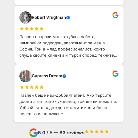
по-добо агентство, което да ми помогне да
намеря имот в София.
Robert Vrugtman
Павлен направи много хубава работа,
намирайки подходящ апартамент за мен в
София. Той е млад професионалист, който
слуша своите клиенти и търси според техните
нужди.
Cypress Dream
Павлен беше най-добрият агент. Ако търсите
добър агент като чужденец, той ще ви помогне.
Уебсайтът е надежден и легитимен и беше
лесен за использване.
5.0
/ 5 —
83 reviews