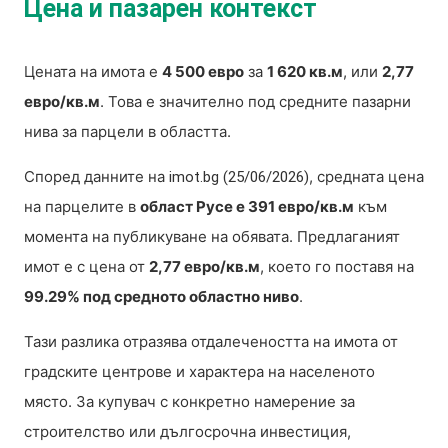
Цена и пазарен контекст
Цената на имота е
4 500 евро
за
1 620 кв.м
, или
2,77
евро/кв.м
. Това е значително под средните пазарни
нива за парцели в областта.
Според данните на
, средната цена
imot.bg (25/06/2026)
на парцелите в
област Русе е 391 евро/кв.м
към
момента на публикуване на обявата. Предлаганият
имот е с цена от
2,77 евро/кв.м
, което го поставя на
99.29% под средното областно ниво
.
Тази разлика отразява отдалечеността на имота от
градските центрове и характера на населеното
място. За купувач с конкретно намерение за
строителство или дългосрочна инвестиция,