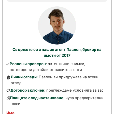
Свържете се с нашия агент Павлен, брокер на
имоти от 2017
Реален и проверен
: автентични снимки,
✅
потвърдени детайли от нашите агенти
Лични огледи
: Павлен ви придружава на всеки
🏠
оглед
Договор включен
: преглеждаме условията за вас
📋
Плащате след настаняване
: нула предварителни
💰
такси
Име