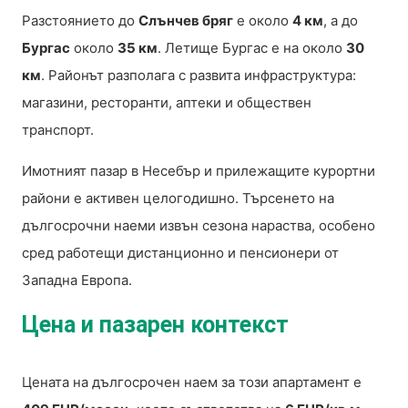
Разстоянието до
Слънчев бряг
е около
4 км
, а до
Бургас
около
35 км
. Летище Бургас е на около
30
км
. Районът разполага с развита инфраструктура:
магазини, ресторанти, аптеки и обществен
транспорт.
Имотният пазар в Несебър и прилежащите курортни
райони е активен целогодишно. Търсенето на
дългосрочни наеми извън сезона нараства, особено
сред работещи дистанционно и пенсионери от
Западна Европа.
Цена и пазарен контекст
Цената на дългосрочен наем за този апартамент е