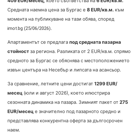
409 EUR/месец
, което съответства на
6 EUR/кв.м.
Средната наемна цена за Бургас е
8 EUR/кв.м.
към
момента на публикуване на тази обява, според
.
imot.bg (25/06/2026)
Апартаментът се предлага
под средната пазарна
стойност
за региона. Разликата от 2 EUR/кв.м. спрямо
средното за Бургас се обяснява с местоположението
извън центъра на Несебър и липсата на асансьор.
За сравнение, летните цени достигат
1299 EUR/
месец
(юли и август 2026), което илюстрира
сезонната динамика на пазара. Зимният пакет от
275
EUR/месец
е значително под пазарното средно и
представлява конкурентна оферта за дългосрочен
наем.