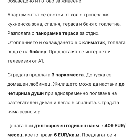
обзаведено и готово за живеене.
Апартаментът се състои от хол с трапезария,
кухненска зона, спалня, тераса и баня с тоалетна.
Разполага с
панорамна тераса
за отдих.
Отоплението и охлаждането е с
климатик
, топлата
вода е на
бойлер
. Предоставят се интернет и
телевизия от A1.
Сградата предлага
3 паркоместа
. Допуска се
домашен любимец. Жилището може да настани
до
четирима души
при едновременно ползване на
разтегателен диван и легло в спалнята. Сградата
няма асансьор.
Цената при
дългосрочен годишен наем
е
409 EUR/
месец
, което прави
6 EUR/кв.м.
Предлагат се и