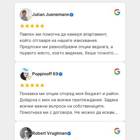
Julian Juenemann
Павлен ми помогна да намеря апартамент,
който отговаря на нашите изисквания.
Предложи ми разнообразни опции веднага, а
първото място, което видяхме, беше точното.
Той е приветлив човек с добро разбиране на
София. Определено препоръчвам!
Poppinoff 69
Показаха ми опции според моя бюджет и район.
Дойдоха с мен на всички преглеждания. Задаха
всички важни въпроси на собствениците.
Помогнаха ми с договора. Не можех да искам
по-добо агентство, което да ми помогне да
намеря имот в София.
Robert Vrugtman