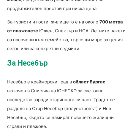
продължителен престой при ниска цена.
За туристи и гости, жилището е на около
700 метра
от плажовете
Южен, Спектър и НСА. Летните пакети
са насочени към семейства, търсещи море за целия
сезон или за конкретни седмици.
За Несебър
Несебър е крайморски град в
област Бургас
,
включен в Списъка на ЮНЕСКО за световно
наследство заради старинната си част. Градът се
разделя на Стар Несебър (полуостровът) и Нов
Несебър, където се намират повечето жилищни
сгради и плажове.