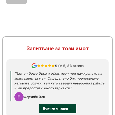
Запитване за този имот
5.0
/ 5,
83
отзива
“Павлен беше бърз и ефективен при намирането на
апартамент за мен. Определено бих препоръчала
неговите услуги, тъй като свърши невероятна работа
и ми предостави много варианти.”
Фархийн Хан
Всички отзиви →