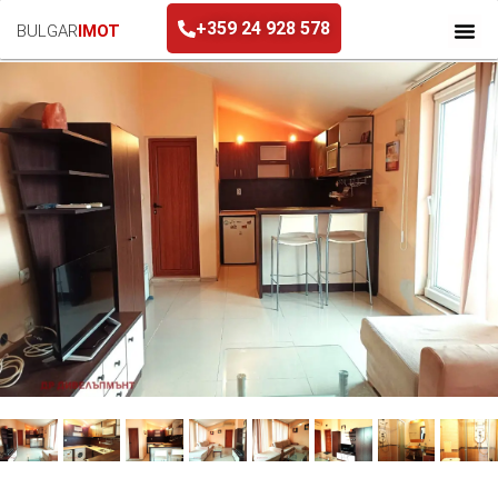
+359 24 928 578
BULGAR
IMOT
+359 24 928 578