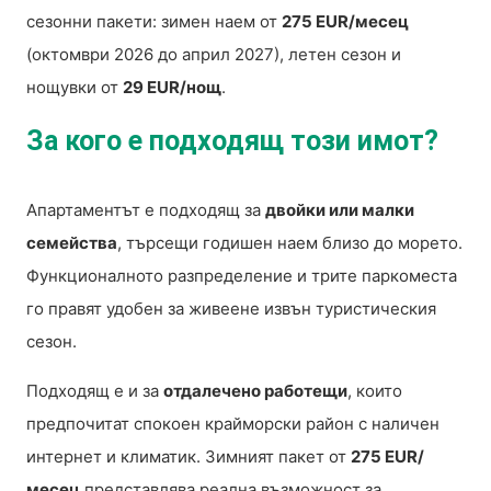
сезонни пакети: зимен наем от
275 EUR/месец
(октомври 2026 до април 2027), летен сезон и
нощувки от
29 EUR/нощ
.
За кого е подходящ този имот?
Апартаментът е подходящ за
двойки или малки
семейства
, търсещи годишен наем близо до морето.
Функционалното разпределение и трите паркоместа
го правят удобен за живеене извън туристическия
сезон.
Подходящ е и за
отдалечено работещи
, които
предпочитат спокоен крайморски район с наличен
интернет и климатик. Зимният пакет от
275 EUR/
месец
представлява реална възможност за