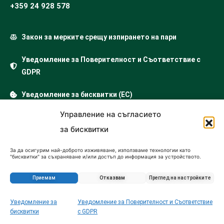
+359 24 928 578
Закон за мерките срещу изпирането на пари
Уведомление за Поверителност и Съответствие с
GDPR
Уведомление за бисквитки (ЕС)
Управление на съгласието
Правила и Услова
за бисквитки
Имоти България
…
За да осигурим най-доброто изживяване, използваме технологии като
продажба на имоти
"бисквитки" за съхраняване и/или достъп до информация за устройството.
Съгласието за тези технологии ще ни позволи да обработваме данни като
поведение при сърфиране или уникални идентификатори на този сайт.
продажба на апартаменти
Несъгласието или оттеглянето на съгласието може да се отрази
Приемам
Отказвам
Преглед на настройките
неблагоприятно на определени функции и характеристики.
къщи за продажба
купувам парцел
Уведомление за
Уведомление за Поверителност и Съответствие
Запитване за този имот
бисквитки
с GDPR
продажба на земеделска земя