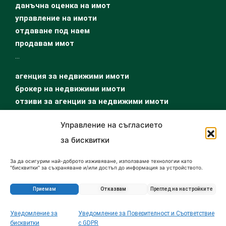
данъчна оценка на имот
управление на имоти
отдаване под наем
продавам имот
…
агенция за недвижими имоти
брокер на недвижими имоти
отзиви за агенции за недвижими имоти
Управление на съгласието
за бисквитки
За да осигурим най-доброто изживяване, използваме технологии като
"бисквитки" за съхраняване и/или достъп до информация за устройството.
Съгласието за тези технологии ще ни позволи да обработваме данни като
поведение при сърфиране или уникални идентификатори на този сайт.
Несъгласието или оттеглянето на съгласието може да се отрази
Приемам
Отказвам
Преглед на настройките
неблагоприятно на определени функции и характеристики.
© 2026 All Rights Reserved | BulgarIMOT.bg |
Hatched by
Dracolead
Уведомление за
Уведомление за Поверителност и Съответствие
бисквитки
с GDPR