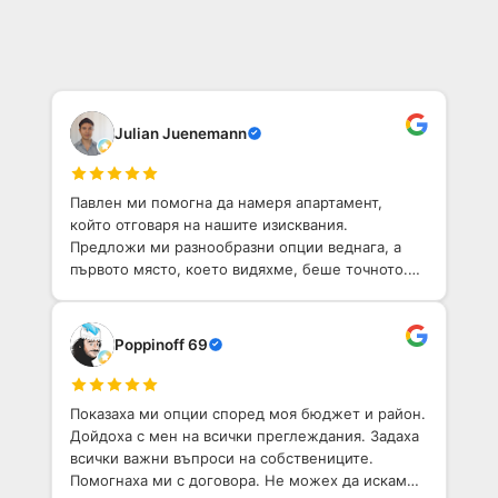
Julian Juenemann
Павлен ми помогна да намеря апартамент,
който отговаря на нашите изисквания.
Предложи ми разнообразни опции веднага, а
първото място, което видяхме, беше точното.
Той е приветлив човек с добро разбиране на
София. Определено препоръчвам!
Poppinoff 69
Показаха ми опции според моя бюджет и район.
Дойдоха с мен на всички преглеждания. Задаха
всички важни въпроси на собствениците.
Помогнаха ми с договора. Не можех да искам