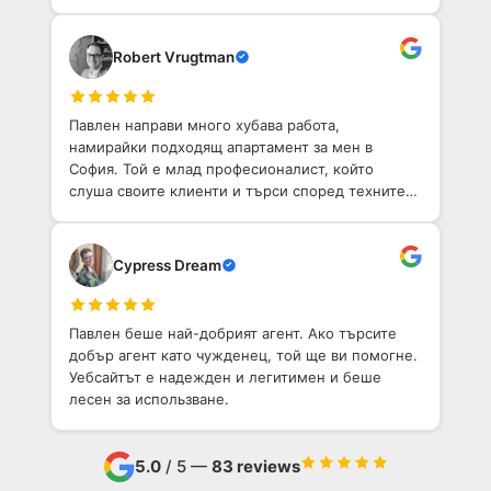
по-добо агентство, което да ми помогне да
намеря имот в София.
Robert Vrugtman
Павлен направи много хубава работа,
намирайки подходящ апартамент за мен в
София. Той е млад професионалист, който
слуша своите клиенти и търси според техните
нужди.
Cypress Dream
Павлен беше най-добрият агент. Ако търсите
добър агент като чужденец, той ще ви помогне.
Уебсайтът е надежден и легитимен и беше
лесен за использване.
5.0
/ 5 —
83 reviews