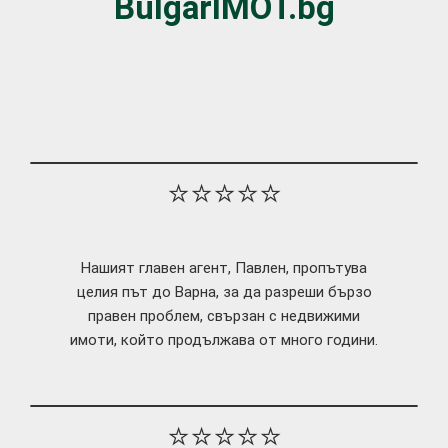
BulgarIMOT.bg
⭐⭐⭐⭐⭐
Нашият главен агент, Павлен, пропътува
целия път до Варна, за да разреши бързо
правен проблем, свързан с недвижими
имоти, който продължава от много години.
⭐⭐⭐⭐⭐