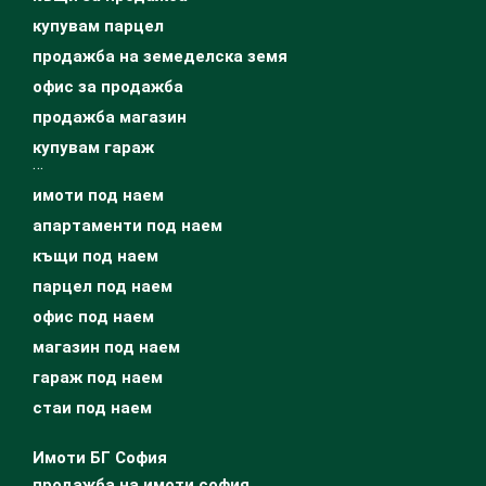
купувам парцел
продажба на земеделска земя
офис за продажба
продажба магазин
купувам гараж
…
имоти под наем
апартаменти под наем
къщи под наем
парцел под наем
офис под наем
магазин под наем
гараж под наем
стаи под наем
Имоти БГ София
продажба на имоти софия