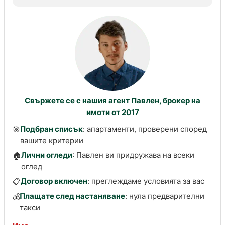
Свържете се с нашия агент Павлен, брокер на
имоти от 2017
Подбран списък
: апартаменти, проверени според
🎯
вашите критерии
Лични огледи
: Павлен ви придружава на всеки
🏠
оглед
Договор включен
: преглеждаме условията за вас
📋
Плащате след настаняване
: нула предварителни
💰
такси