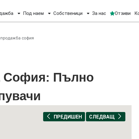
дажба
Под наем
Собственици
За нас
Отзиви
К
 продажба софия
а София: Пълно
упувачи
ПРЕДИШЕН
СЛЕДВАЩ