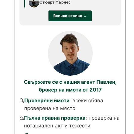
Стюарт Фърнес
Всички отзиви →
Свържете се с нашия агент Павлен,
брокер на имоти от 2017
Проверени имоти
: всеки обява
🔍
проверена на място
Пълна правна проверка
: проверка на
⚖️
нотариален акт и тежести