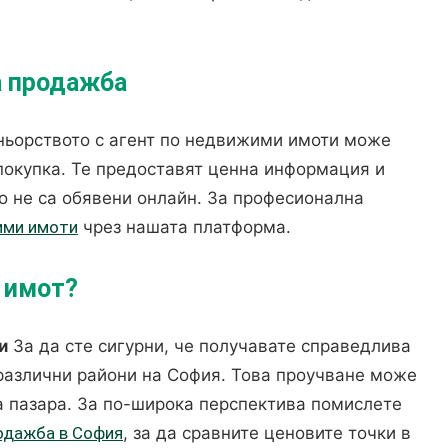
а продажба
ьорството с агент по недвижими имоти може
покупка. Те предоставят ценна информация и
о не са обявени онлайн. За професионална
ими имоти
чрез нашата платформа.
с имот?
и
За да сте сигурни, че получавате справедлива
 различни райони на София. Това проучване може
а пазара. За по-широка перспектива помислете
одажба в София
, за да сравните ценовите точки в