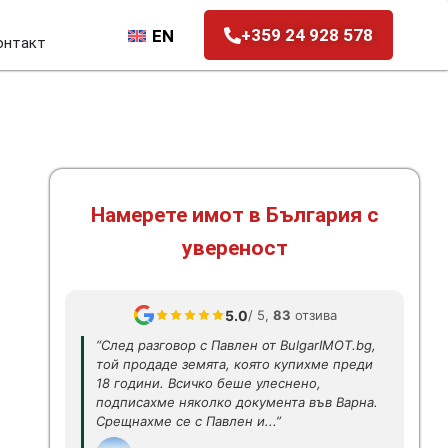
+359 24 928 578
EN
онтакт
Намерете имот в България с
увереност
5.0
/ 5,
83
отзива
“След разговор с Павлен от BulgarIMOT.bg,
той продаде земята, която купихме преди
18 години. Всичко беше улеснено,
подписахме няколко документа във Варна.
Срещнахме се с Павлен и...”