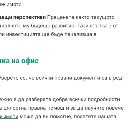
ве имоти.
ъдещи перспективи
Преценете както текущото
циалното му бъдещо развитие. Тази стъпка е от
ли инвестицията ще бъде печеливша в
ка на офис
верете се, че всички правни документи са в ред
жно е да разберете добре всички подробности
За цялостна правна помощ и за да научите повече
и имоти
може да ви помогне, посетете нашата