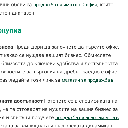
ични обяви за
продажба на имоти в София
, които
етен диапазон.
окупка
знеса
Преди дори да започнете да търсите офис,
т какво се нуждае вашият бизнес. Обмислете
 близостта до ключови удобства и достъпността.
ожностите за търговия на дребно заедно с офис
разгледайте този линк за
магазин за продажба в
хната достъпност
Потопете се в спецификата на
, че те отговарят на нуждите на вашия бизнес за
ия и списъци проучете
продажба на апартаменти в
дстава за жилищната и търговската динамика в