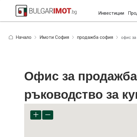
Инвестиции
Про
Начало
Имоти София
продажба софия
офис за
Офис за продажб
ръководство за к