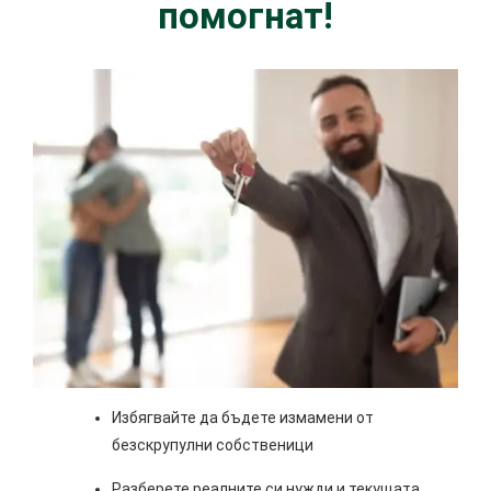
помогнат!
Избягвайте да бъдете измамени от
безскрупулни собственици
Разберете реалните си нужди и текущата