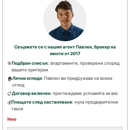
Свържете се с нашия агент Павлен, брокер на
имоти от 2017
Подбран списък
: апартаменти, проверени според
🎯
вашите критерии
Лични огледи
: Павлен ви придружава на всеки
🏠
оглед
Договор включен
: преглеждаме условията за вас
📋
Плащате след настаняване
: нула предварителни
💰
такси
Име