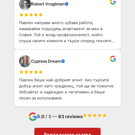
Robert Vrugtman
Павлен направи много хубава работа,
намирайки подходящ апартамент за мен в
София. Той е млад професионалист, който
слуша своите клиенти и търси според техните
нужди.
Cypress Dream
Павлен беше най-добрият агент. Ако търсите
добър агент като чужденец, той ще ви помогне.
Уебсайтът е надежден и легитимен и беше
лесен за использване.
5.0
/ 5 —
83 reviews
Вижте всички отзиви