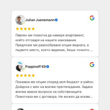
Julian Juenemann
Павлен ми помогна да намеря апартамент,
който отговаря на нашите изисквания.
Предложи ми разнообразни опции веднага, а
първото място, което видяхме, беше точното.
Той е приветлив човек с добро разбиране на
София. Определено препоръчвам!
Poppinoff 69
Показаха ми опции според моя бюджет и район.
Дойдоха с мен на всички преглеждания. Задаха
всички важни въпроси на собствениците.
Помогнаха ми с договора. Не можех да искам
по-добо агентство, което да ми помогне да
намеря имот в София.