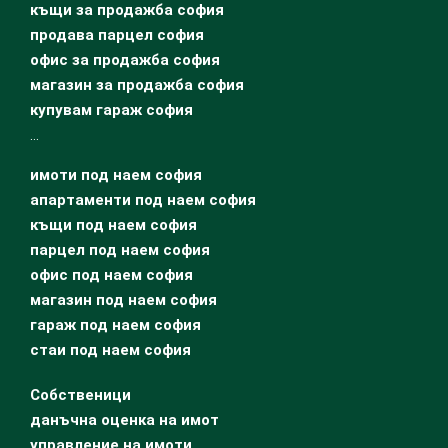
къщи за продажба софия
продава парцел софия
офис за продажба софия
магазин за продажба софия
купувам гараж софия
…
имоти под наем софия
апартаменти под наем софия
къщи под наем софия
парцел под наем софия
офис под наем софия
магазин под наем софия
гараж под наем софия
стаи под наем софия
Собственици
данъчна оценка на имот
управление на имоти