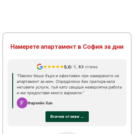
Намерете апартамент в София за дни
5.0
/ 5,
83
отзива
“Павлен беше бърз и ефективен при намирането на
апартамент за мен. Определено бих препоръчала
неговите услуги, тъй като свърши невероятна работа
и ми предостави много варианти.”
Фархийн Хан
Всички отзиви →