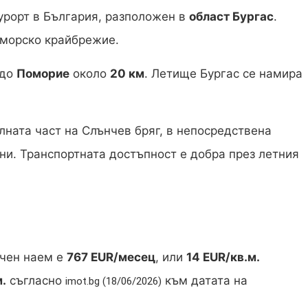
урорт в България, разположен в
област Бургас
.
оморско крайбрежие.
 до
Поморие
около
20 км
. Летище Бургас се намира
лната част на Слънчев бряг, в непосредствена
ни. Транспортната достъпност е добра през летния
очен наем е
767 EUR/месец
, или
14 EUR/кв.м.
м.
съгласно
към датата на
imot.bg (18/06/2026)