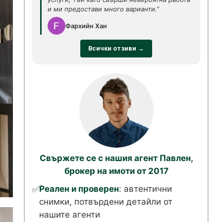
и ми предостави много варианти.”
Фархийн Хан
Всички отзиви →
Свържете се с нашия агент Павлен,
брокер на имоти от 2017
Реален и проверен
: автентични
✅
снимки, потвърдени детайли от
нашите агенти