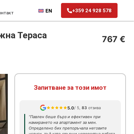
+359 24 928 578
EN
онтакт
Южна Тераса
767 €
Запитване за този имот
5.0
/ 5,
83
отзива
“Павлен беше бърз и ефективен при
намирането на апартамент за мен.
Определено бих препоръчала неговите
услуги, тъй като свърши невероятна работа