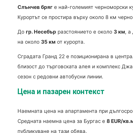
Слънчев бряг
е най-големият черноморски к
Курортът се простира върху около 8 км черн
До
гр. Несебър
разстоянието е около
3 км
, а
на около
35 км
от курорта.
Сградата Гранд 22 е позиционирана в центра
близост до търговската алея и комплекс Джа
сезон с редовни автобусни линии.
Цена и пазарен контекст
Наемната цена на апартамента при дългоср
Средната наемна цена за Бургас е
8 EUR/кв.
публикуване на тази обява.