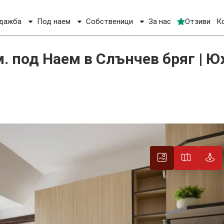
дажба
Под наем
Собственици
За нас
Отзиви
К
мент 53 кв.м. под Наем в Слънчев бряг | Южна Тераса
. под Наем в Слънчев бряг | 