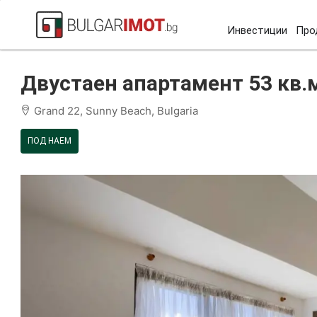
Инвестиции
Про
Начало
Слънчев бряг
Гранд 22
Двустаен апарта
Двустаен апартамент 53 кв.м
Grand 22, Sunny Beach, Bulgaria
ПОД НАЕМ