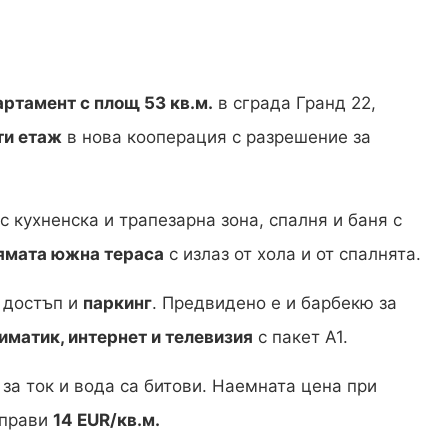
артамент с площ 53 кв.м.
в сграда Гранд 22,
ти етаж
в нова кооперация с разрешение за
 кухненска и трапезарна зона, спалня и баня с
ямата южна тераса
с излаз от хола и от спалнята.
н достъп и
паркинг
. Предвидено е и барбекю за
иматик, интернет и телевизия
с пакет А1.
за ток и вода са битови. Наемната цена при
 прави
14 EUR/кв.м.