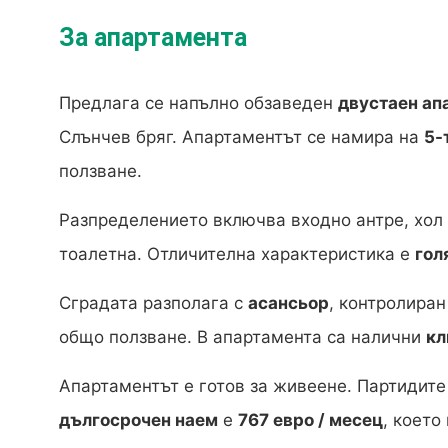
За апартамента
Предлага се напълно обзаведен
двустаен ап
Слънчев бряг. Апартаментът се намира на
5-
ползване.
Разпределението включва входно антре, хол с
тоалетна. Отличителна характеристика е
гол
Сградата разполага с
асансьор
, контролира
общо ползване. В апартамента са налични
кл
Апартаментът е готов за живеене. Партидите 
дългосрочен наем
е
767 евро / месец
, което