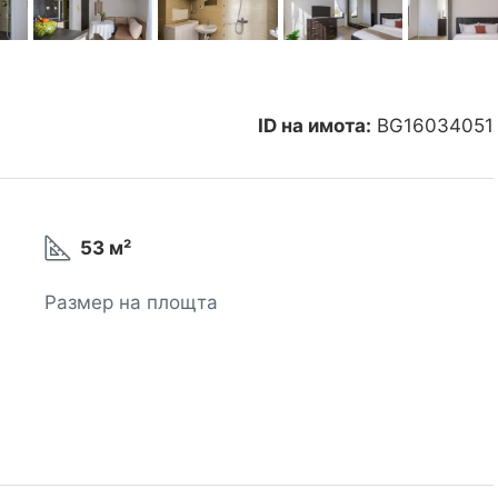
ID на имота:
BG16034051
53 м²
Размер на площта