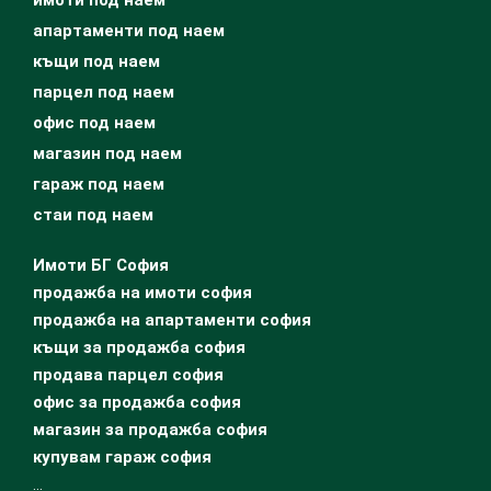
имоти под наем
апартаменти под наем
къщи под наем
парцел под наем
офис под наем
магазин под наем
гараж под наем
стаи под наем
Имоти БГ София
продажба на имоти софия
продажба на апартаменти софия
къщи за продажба софия
продава парцел софия
офис за продажба софия
магазин за продажба софия
купувам гараж софия
…