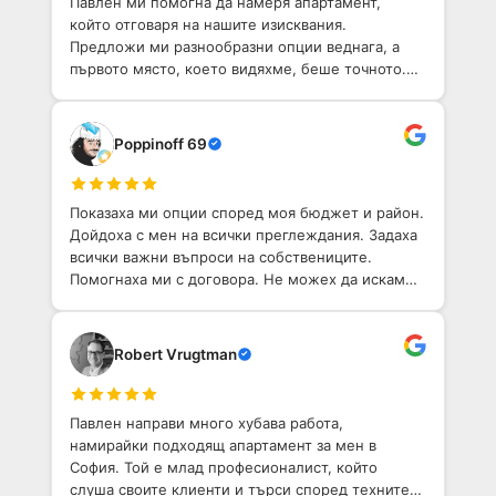
Павлен ми помогна да намеря апартамент,
който отговаря на нашите изисквания.
Предложи ми разнообразни опции веднага, а
първото място, което видяхме, беше точното.
Той е приветлив човек с добро разбиране на
София. Определено препоръчвам!
Poppinoff 69
Показаха ми опции според моя бюджет и район.
Дойдоха с мен на всички преглеждания. Задаха
всички важни въпроси на собствениците.
Помогнаха ми с договора. Не можех да искам
по-добо агентство, което да ми помогне да
намеря имот в София.
Robert Vrugtman
Павлен направи много хубава работа,
намирайки подходящ апартамент за мен в
София. Той е млад професионалист, който
слуша своите клиенти и търси според техните