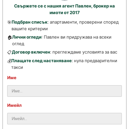
Свържете се с нашия агент Павлен, брокер на
имоти от 2017
Подбран списък
: апартаменти, проверени според
🎯
вашите критерии
Лични огледи
: Павлен ви придружава на всеки
🏠
оглед
Договор включен
: преглеждаме условията за вас
📋
Плащате след настаняване
: нула предварителни
💰
такси
Име
Имейл