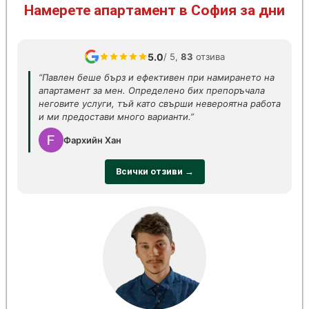
Намерете апартамент в София за дни
5.0
/ 5,
83
отзива
“Павлен беше бърз и ефективен при намирането на
апартамент за мен. Определено бих препоръчала
неговите услуги, тъй като свърши невероятна работа
и ми предостави много варианти.”
Фархийн Хан
Всички отзиви →