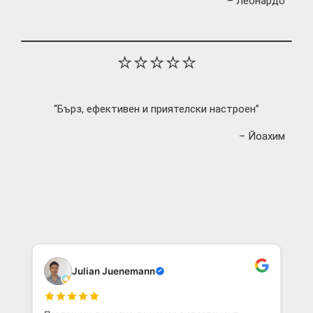
– Леонардо
⭐⭐⭐⭐⭐
“Бърз, ефективен и приятелски настроен”
– Йоахим
Julian Juenemann