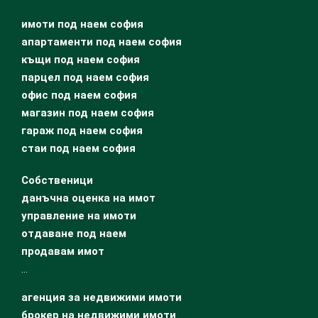
имоти под наем софия
апартаменти под наем софия
къщи под наем софия
парцел под наем софия
офис под наем софия
магазин под наем софия
гараж под наем софия
стаи под наем софия
Собственици
данъчна оценка на имот
управление на имоти
отдаване под наем
продавам имот
…
агенция за недвижими имоти
брокер на недвижими имоти