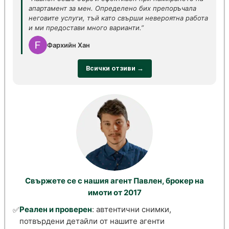
апартамент за мен. Определено бих препоръчала
неговите услуги, тъй като свърши невероятна работа
и ми предостави много варианти.”
Фархийн Хан
Всички отзиви →
Свържете се с нашия агент Павлен, брокер на
имоти от 2017
Реален и проверен
: автентични снимки,
✅
потвърдени детайли от нашите агенти