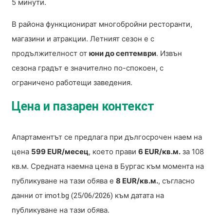
5 минути.
В района функционират многобройни ресторанти,
магазини и атракции. Летният сезон е с
продължителност от
юни до септември
. Извън
сезона градът е значително по-спокоен, с
ограничено работещи заведения.
Цена и пазарен контекст
Апартаментът се предлага при дългосрочен наем на
цена
599 EUR/месец
, което прави
6 EUR/кв.м.
за 108
кв.м. Средната наемна цена в Бургас към момента на
публикуване на тази обява е
8 EUR/кв.м.
, съгласно
данни от
към датата на
imot.bg (25/06/2026)
публикуване на тази обява.