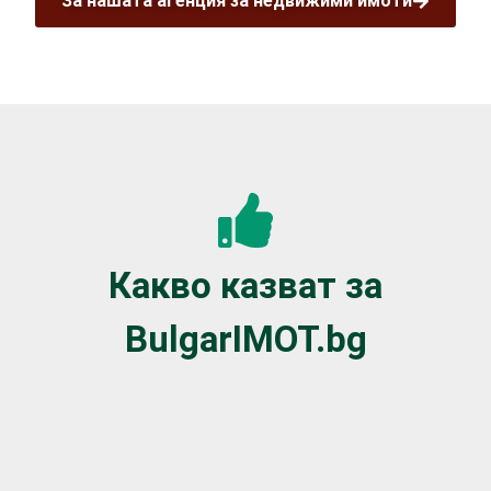
За нашата агенция за недвижими имоти
Какво казват за
BulgarIMOT.bg