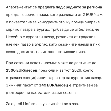
Апартаментът се предлага
под средното за региона
при дългосрочен наем, като разликата от 2 EUR/кв.м.
е показателна за конкурентното му позициониране
спрямо пазара в Бургас. Трябва да се отбележи, че
Несебър е курортен пазар, различен от градския
наемен пазар в Бургас, като сезонните наеми в пик
сезон достигат значително по-високи нива.
При сезонни пакети наемът може да достигне до
2500 EUR/месец
през юли и август 2026, което
отразява специфичния характер на курортния пазар.
Зимният пакет от
349 EUR/месец
е атрактивен за
дългосрочни наематели извън сезона.
Za ogledi i informatsiya:
.
svarzhet se s nas