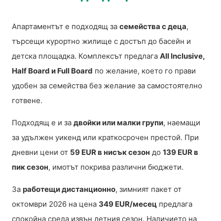
Апартаментът е подходящ за
семейства с деца
,
търсещи курортно жилище с достъп до басейн и
детска площадка. Комплексът предлага
All Inclusive,
Half Board и Full Board
по желание, което го прави
удобен за семейства без желание за самостоятелно
готвене.
Подходящ е и за
двойки или малки групи
, наемащи
за удължен уикенд или краткосрочен престой. При
дневни цени от
59 EUR в нисък сезон
до
139 EUR в
пик сезон
, имотът покрива различни бюджети.
За
работещи дистанционно
, зимният пакет от
октомври 2026 на цена
349 EUR/месец
предлага
спокойна среда извън летния сезон. Наличието на