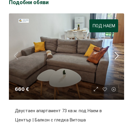
Подобни обяви
ПОД НАЕМ
660 €
Двустаен апартамент 73 кв.м. под Наем в
Център | Балкон с гледка Витоша