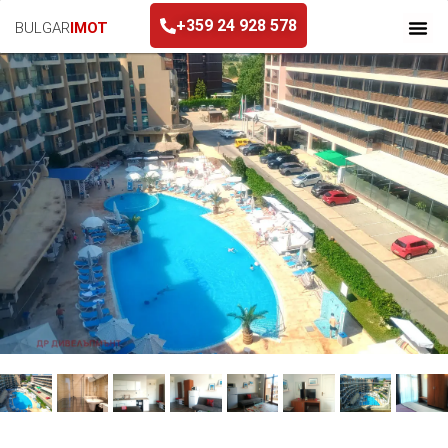
+359 24 928 578
BULGAR
IMOT