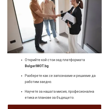
Открийте кой стои зад платформата
BulgarIMOT.bg
Разберете как се запознахме и решихме да
работим заедно.
Научете за нашата мисия, професионална
етика и планове за бъдещето.