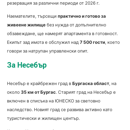
резервация за различни периоди от 2026 г.
Наемателите, търсещи
практично и готово за
живеене жилище
без нужда от допълнително
обзавеждане, ще намерят апартамента в готовност.
Екипът зад имота е обслужил над
7 500 гости
, което
говори за натрупан управленски опит.
За Несебър
Несебър е крайбрежен град в
Бургаска област
, на
около
35 км от Бургас
. Старият град на Несебър е
включен в списъка на ЮНЕСКО за световно
наследство. Новият град се развива активно като
туристически и жилищен център.