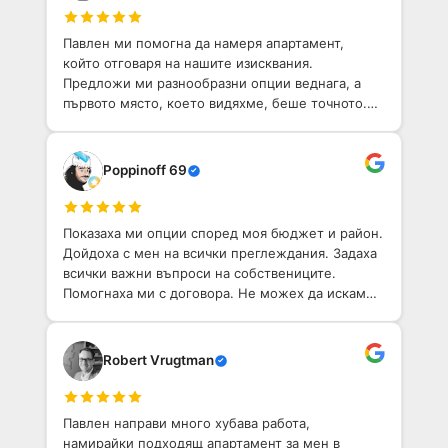
Павлен ми помогна да намеря апартамент,
който отговаря на нашите изисквания.
Предложи ми разнообразни опции веднага, а
първото място, което видяхме, беше точното.
Той е приветлив човек с добро разбиране на
София. Определено препоръчвам!
Poppinoff 69
Показаха ми опции според моя бюджет и район.
Дойдоха с мен на всички преглеждания. Задаха
всички важни въпроси на собствениците.
Помогнаха ми с договора. Не можех да искам
по-добо агентство, което да ми помогне да
намеря имот в София.
Robert Vrugtman
Павлен направи много хубава работа,
намирайки подходящ апартамент за мен в