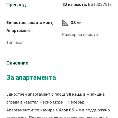
Преглед
ID на имота:
BG16037818
Едностаен апартамент,
38 м²
Апартамент
Размер на площта
Тип имот
Описание
За апартамента
Едностаен апартамент с площ
38 кв.м.
в жилищна
сграда в квартал Черно море 1, Несебър.
Апартаментът се намира в
блок 65
и е в поддържано
състояние. Предлага се за дългосрочно наемане на