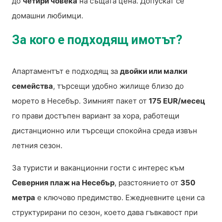
до
четири човека
на същата цена. Допускат се
домашни любимци.
За кого е подходящ имотът?
Апартаментът е подходящ за
двойки или малки
семейства
, търсещи удобно жилище близо до
морето в Несебър. Зимният пакет от
175 EUR/месец
го прави достъпен вариант за хора, работещи
дистанционно или търсещи спокойна среда извън
летния сезон.
За туристи и ваканционни гости с интерес към
Северния плаж на Несебър
, разстоянието от
350
метра
е ключово предимство. Ежедневните цени са
структурирани по сезон, което дава гъвкавост при