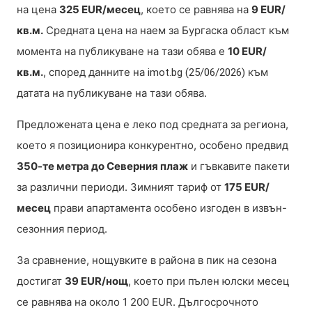
на цена
325 EUR/месец
, което се равнява на
9 EUR/
кв.м.
Средната цена на наем за Бургаска област към
момента на публикуване на тази обява е
10 EUR/
кв.м.
, според данните на
към
imot.bg (25/06/2026)
датата на публикуване на тази обява.
Предложената цена е леко под средната за региона,
което я позиционира конкурентно, особено предвид
350-те метра до Северния плаж
и гъвкавите пакети
за различни периоди. Зимният тариф от
175 EUR/
месец
прави апартамента особено изгоден в извън-
сезонния период.
За сравнение, нощувките в района в пик на сезона
достигат
39 EUR/нощ
, което при пълен юлски месец
се равнява на около 1 200 EUR. Дългосрочното