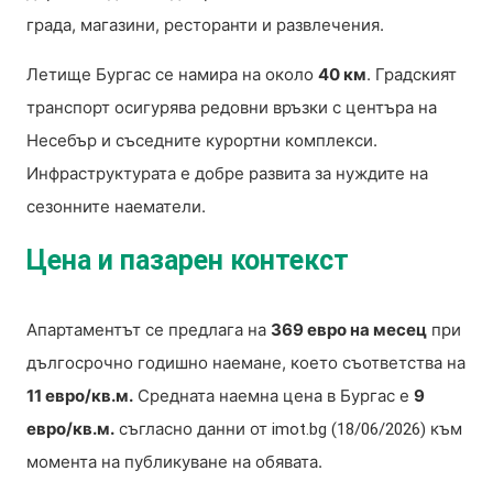
града, магазини, ресторанти и развлечения.
Летище Бургас се намира на около
40 км
. Градският
транспорт осигурява редовни връзки с центъра на
Несебър и съседните курортни комплекси.
Инфраструктурата е добре развита за нуждите на
сезонните наематели.
Цена и пазарен контекст
Апартаментът се предлага на
369 евро на месец
при
дългосрочно годишно наемане, което съответства на
11 евро/кв.м.
Средната наемна цена в Бургас е
9
евро/кв.м.
съгласно данни от
към
imot.bg (18/06/2026)
момента на публикуване на обявата.