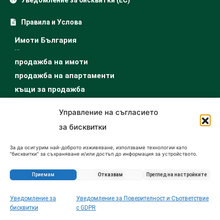
Правила и Услова
Имоти България
…
продажба на имоти
продажба на апартаменти
къщи за продажба
купувам парцел
Управление на съгласието
продажба на земеделска земя
за бисквитки
офис за продажба
продажба магазин
За да осигурим най-доброто изживяване, използваме технологии като
"бисквитки" за съхраняване и/или достъп до информация за устройството.
купувам гараж
Съгласието за тези технологии ще ни позволи да обработваме данни като
…
поведение при сърфиране или уникални идентификатори на този сайт.
Несъгласието или оттеглянето на съгласието може да се отрази
Приемам
Отказвам
Преглед на настройките
имоти под наем
неблагоприятно на определени функции и характеристики.
апартаменти под наем
Уведомление за
Уведомление за Поверителност и Съответствие
Запитване за този имот
къщи под наем
бисквитки
с GDPR