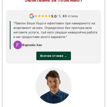
Запитване за този имот
5.0
/ 5,
83
отзива
“Павлен беше бърз и ефективен при намирането на
апартамент за мен. Определено бих препоръчала
неговите услуги, тъй като свърши невероятна работа
и ми предостави много варианти.”
Фархийн Хан
Всички отзиви →