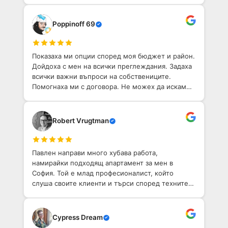
София. Определено препоръчвам!
Poppinoff 69
Показаха ми опции според моя бюджет и район.
Дойдоха с мен на всички преглеждания. Задаха
всички важни въпроси на собствениците.
Помогнаха ми с договора. Не можех да искам
по-добо агентство, което да ми помогне да
намеря имот в София.
Robert Vrugtman
Павлен направи много хубава работа,
намирайки подходящ апартамент за мен в
София. Той е млад професионалист, който
слуша своите клиенти и търси според техните
нужди.
Cypress Dream