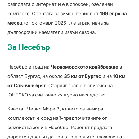
разполага с интернет и е в спокоен, озеленен
комплекс. Офертата за зимен период от
199 евро на
месец
(от октомври 2026 г.) е атрактивна за
дългосрочни наематели извън сезона.
За Несебър
Несебър е град на
Черноморското крайбрежие
в
област Бургас, на около
35 км от Бургас
и на
10 км
от Слънчев бряг
. Старият град е в списъка на
ЮНЕСКО за световно културно наследство.
Квартал Черно Море 3, където се намира
комплексът, е сред най-предпочитаните от
семейства зони в Несебър. Районът предлага
директен достъп до три от основните плажове на