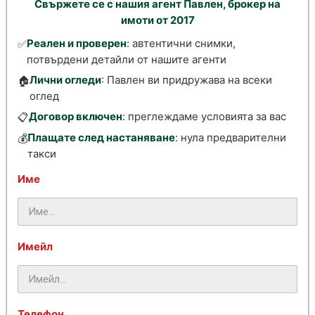
Свържете се с нашия агент Павлен, брокер на
имоти от 2017
Реален и проверен
: автентични снимки,
✅
потвърдени детайли от нашите агенти
Лични огледи
: Павлен ви придружава на всеки
🏠
оглед
Договор включен
: преглеждаме условията за вас
📋
Плащате след настаняване
: нула предварителни
💰
такси
Име
Имейл
Телефон