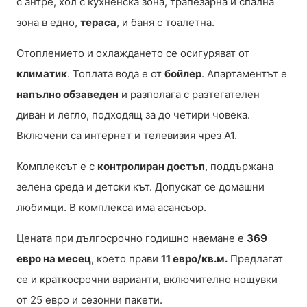
с антре, хол с кухненска зона, трапезарна и спална
зона в едно,
тераса
, и баня с тоалетна.
Отоплението и охлаждането се осигуряват от
климатик
. Топлата вода е от
бойлер
. Апартаментът е
напълно обзаведен
и разполага с разтегателен
диван и легло, подходящ за до четири човека.
Включени са интернет и телевизия чрез А1.
Комплексът е с
контролиран достъп
, поддържана
зелена среда и детски кът. Допускат се домашни
любимци. В комплекса има асансьор.
Цената при дългосрочно годишно наемане е
369
евро на месец
, което прави
11 евро/кв.м.
Предлагат
се и краткосрочни варианти, включително нощувки
от 25 евро и сезонни пакети.