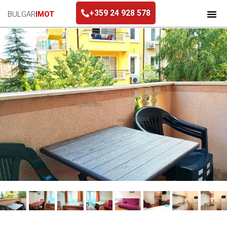
+359 24 928 578
BULGAR
IMOT
+359 24 928 578