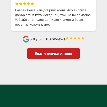
Павлен беше най-добрият агент. Ако търсите
добър агент като чужденец, той ще ви помогне.
Уебсайтът е надежден и легитимен и беше
лесен за использване.
5.0
/ 5 —
83 reviews
Вижте всички отзиви