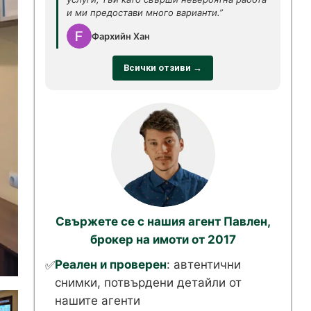
и ми предостави много варианти.”
Фархийн Хан
Всички отзиви →
Свържете се с нашия агент Павлен,
брокер на имоти от 2017
Реален и проверен
: автентични
✅
снимки, потвърдени детайли от
нашите агенти