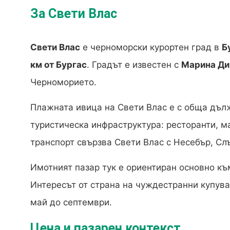
За Свети Влас
Свети Влас
е черноморски курортен град в
Б
км от Бургас
. Градът е известен с
Марина Ди
Черноморието.
Плажната ивица на Свети Влас е с обща дъ
туристическа инфраструктура: ресторанти, м
транспорт свързва Свети Влас с Несебър, Слъ
Имотният пазар тук е ориентиран основно к
Интересът от страна на чуждестранни купува
май до септември.
Цена и пазарен контекст