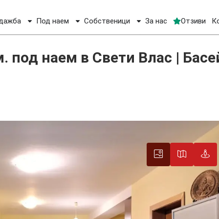
дажба
Под наем
Собственици
За нас
Отзиви
К
апартамент 63 кв.м. под наем в Свети Влас | Басейн и Паркинг
. под наем в Свети Влас | Басе