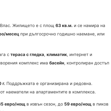
 Влас. Жилището е с площ
63 кв.м.
и се намира на
ро/месец
при дългосрочно годишно наемане, или
ага с
тераса с гледка
,
климатик
, интернет и
атворения комплекс има
басейн
, контролиран достъп
 г.
Поддръжката е организирана и редовна.
 от наематели на апартаментите в комплекса.
35 евро/нощ
в извън сезон, до
59 евро/нощ
в пиков