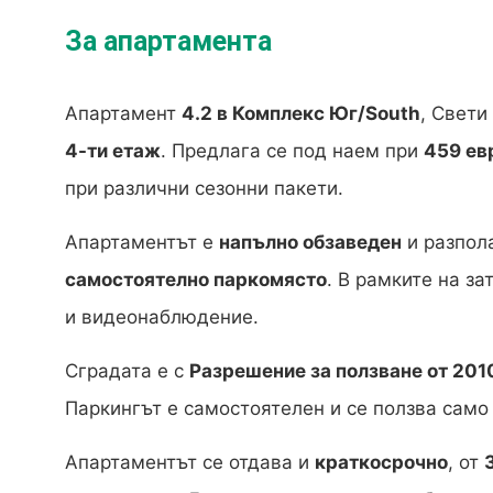
За апартамента
Апартамент
4.2 в Комплекс Юг/South
, Свети
4-ти етаж
. Предлага се под наем при
459 ев
при различни сезонни пакети.
Апартаментът е
напълно обзаведен
и разпол
самостоятелно паркомясто
. В рамките на з
и видеонаблюдение.
Сградата е с
Разрешение за ползване от 2010
Паркингът е самостоятелен и се ползва само
Апартаментът се отдава и
краткосрочно
, от