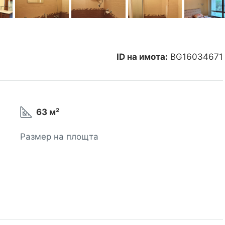
ID на имота:
BG16034671
63 м²
Размер на площта