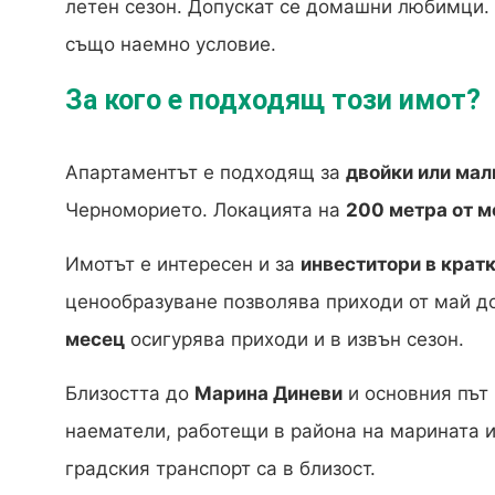
летен сезон. Допускат се домашни любимци.
също наемно условие.
За кого е подходящ този имот?
Апартаментът е подходящ за
двойки или мал
Черноморието. Локацията на
200 метра от м
Имотът е интересен и за
инвеститори в крат
ценообразуване позволява приходи от май д
месец
осигурява приходи и в извън сезон.
Близостта до
Марина Диневи
и основния път
наематели, работещи в района на марината и
градския транспорт са в близост.