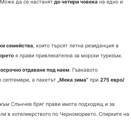
 Може да се настанят
до четири човека
на едно и
ки семейства
, които търсят летна резиденция в
орето
я прави привлекателна за морски туризъм.
косрочно отдаване под наем
. Гъвкавото
о септември, а пакетът
„Мека зима”
при
275 евро/
 към Слънчев бряг прави имота подходящ и за
ли в хотелиерството по Черноморието. Спирките на