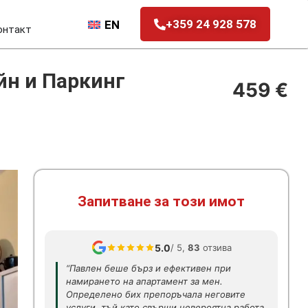
+359 24 928 578
EN
онтакт
йн и Паркинг
459 €
Запитване за този имот
5.0
/ 5,
83
отзива
“Павлен беше бърз и ефективен при
намирането на апартамент за мен.
Определено бих препоръчала неговите
услуги, тъй като свърши невероятна работа